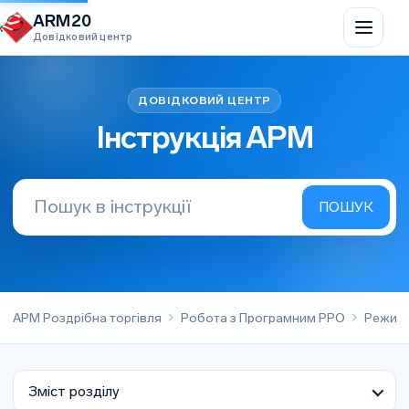
Перейти до вмісту
ARM20
Довідковий центр
Інструкція АРМ
АРМ Роздрібна торгівля
Робота з Програмним РРО
Режим 
Зміст розділу