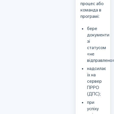
процес або
команда в
програмі:
бере
документи
зі
статусом
«не
відправлено»
надсилає
їх на
сервер
ПРРО
(ДПС);
при
успіху