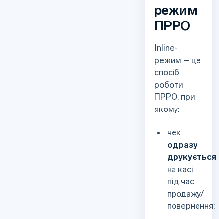
режим
ПРРО
Inline-
режим – це
спосіб
роботи
ПРРО, при
якому:
чек
одразу
друкується
на касі
під час
продажу/
повернення;