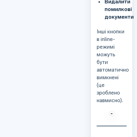
Видалити
помилкові
документи
Інші кнопки
в inline-
режимі
можуть
бути
автоматично
вимкнені
(це
зроблено
навмисно).