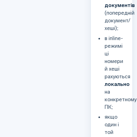
документів
(попередній
документ/
хеші);
в inline-
режимі
ці
номери
й хеші
рахуються
локально
на
конкретному
ПК;
якщо
один і
той