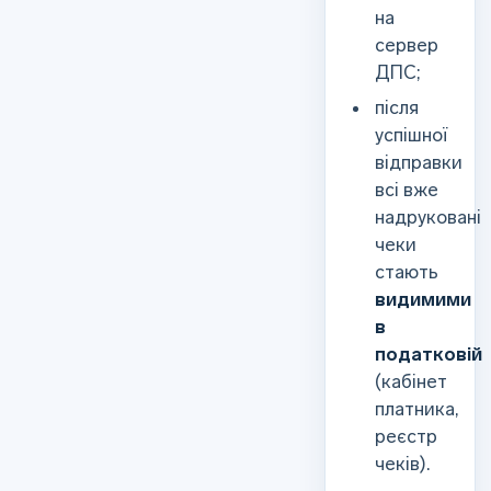
на
сервер
ДПС;
після
успішної
відправки
всі вже
надруковані
чеки
стають
видимими
в
податковій
(кабінет
платника,
реєстр
чеків).