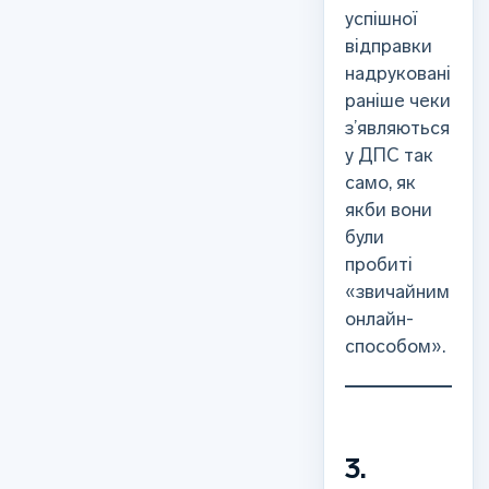
успішної
відправки
надруковані
раніше чеки
з’являються
у ДПС так
само, як
якби вони
були
пробиті
«звичайним
онлайн-
способом».
3.