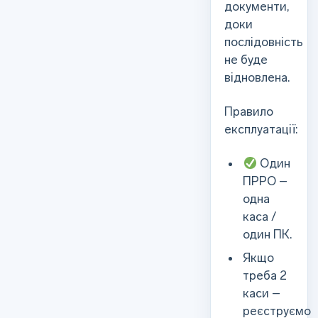
документи,
доки
послідовність
не буде
відновлена.
Правило
експлуатації:
Один
ПРРО –
одна
каса /
один ПК.
Якщо
треба 2
каси –
реєструємо