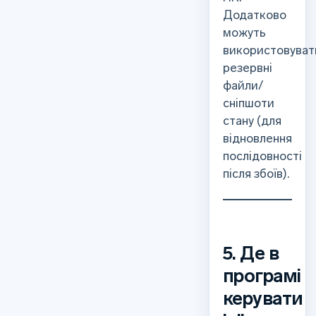
Додатково
можуть
використовуват
резервні
файли/
сніпшоти
стану (для
відновлення
послідовності
після збоїв).
5. Де в
програмі
керувати