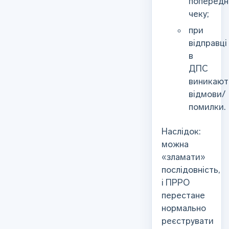
попередн
чеку;
при
відправці
в
ДПС
виникают
відмови/
помилки.
Наслідок:
можна
«зламати»
послідовність,
і ПРРО
перестане
нормально
реєструвати