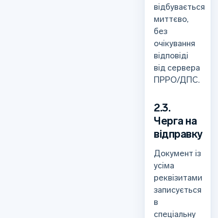
відбувається
миттєво,
без
очікування
відповіді
від сервера
ПРРО/ДПС.
2.3.
Черга на
відправку
Документ із
усіма
реквізитами
записується
в
спеціальну