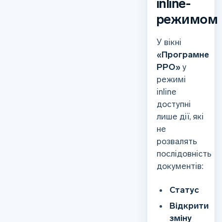
inline-
режимом
У вікні
«Програмне
РРО»
у
режимі
inline
доступні
лише дії, які
не
розвалять
послідовність
документів:
Статус
Відкрити
зміну