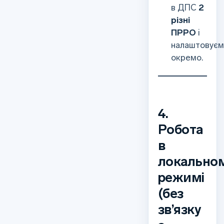
в ДПС
2
різні
ПРРО
і
налаштовує
окремо.
4.
Робота
в
локально
режимі
(без
зв’язку