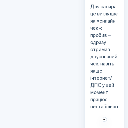
Для касира
це виглядає
як «онлайн
чек»:
пробив –
одразу
отримав
друкований
чек, навіть
якщо
інтернет/
ДПС у цей
момент
працює
нестабільно.