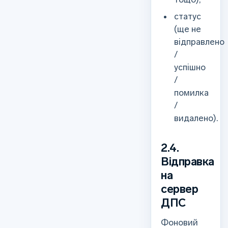
статус
(ще не
відправлено
/
успішно
/
помилка
/
видалено).
2.4.
Відправка
на
сервер
ДПС
Фоновий