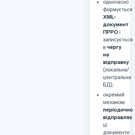
одночасно
формується
XML-
документ
ПРРО
і
записується
в
чергу
на
відправку
(локальна/
центральна
БД);
окремий
механізм
періодично
відправляє
ці
документи