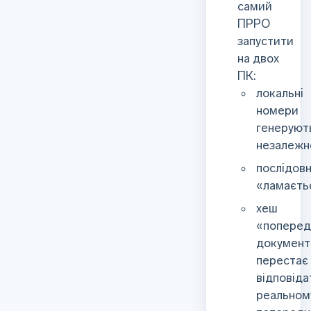
самий
ПРРО
запустити
на двох
ПК:
локальні
номери
генеруют
незалежн
послідовн
«ламаєть
хеш
«поперед
документ
перестає
відповіда
реальном