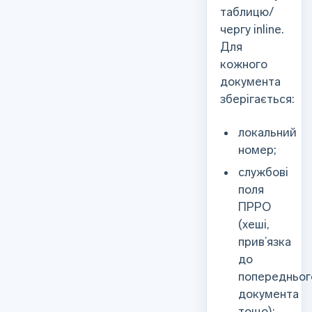
таблицю/
чергу inline.
Для
кожного
документа
зберігається:
локальний
номер;
службові
поля
ПРРО
(хеші,
прив’язка
до
попередньог
документа
тощо);