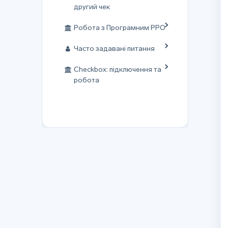
другий чек
Робота з Програмним РРО
Часто задавані питання
Checkbox: підключення та
робота