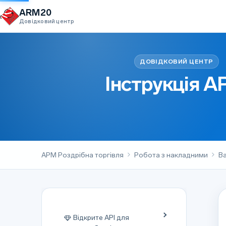
Перейти до вмісту
ARM20
Довідковий центр
Інструкція 
АРМ Роздрібна торгівля
Робота з накладними
Ва
Відкрите API для