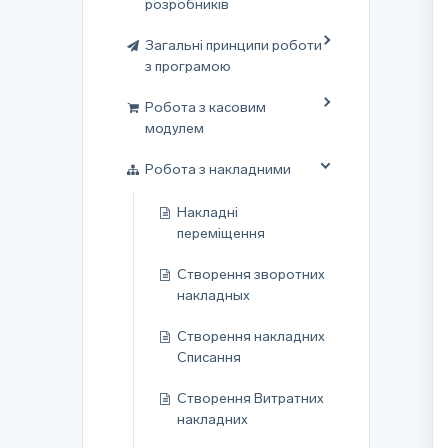
розробників
Загальні принципи роботи
з програмою
Робота з касовим
модулем
Робота з накладними
Накладні
переміщення
Створення зворотних
накладных
Створення накладних
Списання
Створення Витратних
накладних