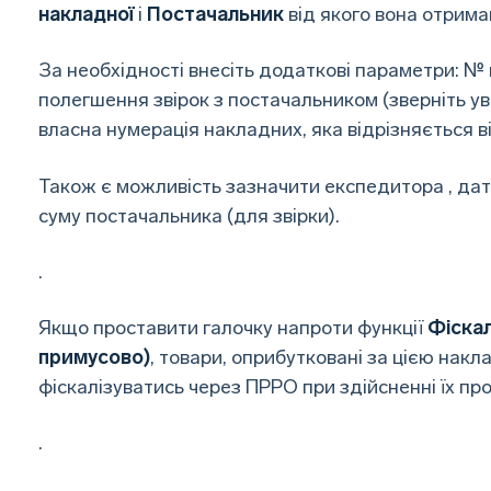
накладної
і
Постачальник
від якого вона отрима
За необхідності внесіть додаткові параметри: №
полегшення звірок з постачальником (зверніть ув
власна нумерація накладних, яка відрізняється в
Також є можливість зазначити експедитора , дат
суму постачальника (для звірки).
.
Якщо проставити галочку напроти функції
Фіскал
примусово)
, товари, оприбутковані за цією нак
фіскалізуватись через ПРРО при здійсненні їх пр
.