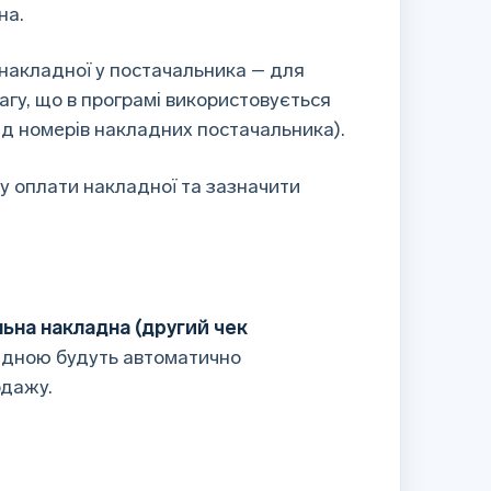
на.
 накладної у постачальника – для
агу, що в програмі використовується
ід номерів накладних постачальника).
у оплати накладної та зазначити
ьна накладна (другий чек
ладною будуть автоматично
одажу.