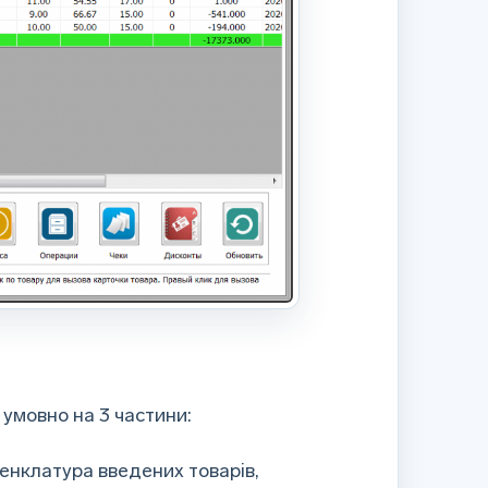
 умовно на 3 частини:
енклатура введених товарів,