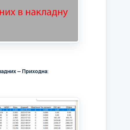
ладних – Приходна
: