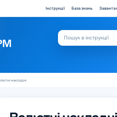
Інструкції
База знань
Заванта
АРМ
лютні накладні