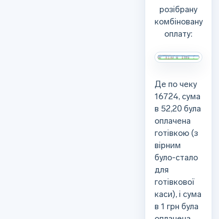
розібрану
комбіновану
оплату:
Де по чеку
16724, сума
в 52,20 була
оплачена
готівкою (з
вірним
було-стало
для
готівкової
каси), і сума
в 1 грн була
оплачена