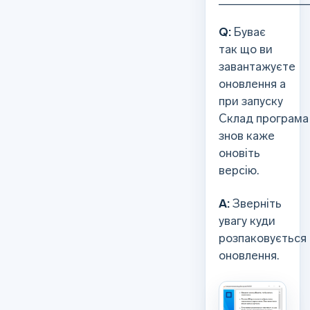
Q:
Буває
так що ви
завантажуєте
оновлення а
при запуску
Склад програма
знов каже
оновіть
версію.
А:
Зверніть
увагу куди
розпаковується
оновлення.