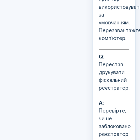
використовуват
за
умовчанням.
Перезавантажт
комп’ютер.
Q:
Перестав
друкувати
фіскальний
реєстратор.
А:
Перевірте,
чи не
заблоковано
реєстратор