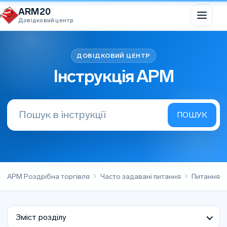
Перейти до вмісту
ARM20
Довідковий центр
Інструкція АРМ
АРМ Роздрібна торгівля
Часто задавані питання
Питання – 
Зміст розділу