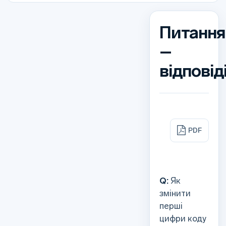
Питання
–
відповід
PDF
Q:
Як
змінити
перші
цифри коду