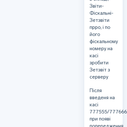
Звіти-
Фіскальні-
Зетзвіти
прро, і по
його
фіскальному
номеру на
касі
зробити
Зетзвіт з
серверу
Після
введеня на
касі
777555/777666
при появі
попередження