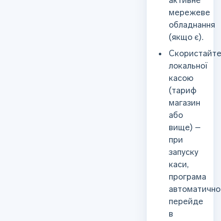
активне
мережеве
обладнання
(якщо є).
Скористайт
локальної
касою
(тариф
магазин
або
вище) –
при
запуску
каси,
програма
автоматично
перейде
в