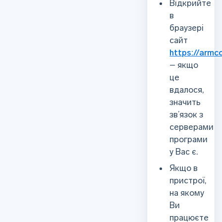
Відкрийте
в
браузері
сайт
https://armc
– якщо
це
вдалося,
значить
зв’язок з
серверами
програми
у Вас є.
Якщо в
пристрої,
на якому
Ви
працюєте