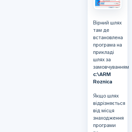
Вірний шлях
там де
встановлена
програма на
прикладі
шлях за
замовчуванням
c:\ARM
Roznica
Якщо шлях
відрізняється
від місця
знаходження
програми