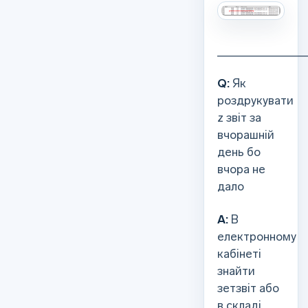
_____________
Q:
Як
роздрукувати
z звіт за
вчорашній
день бо
вчора не
дало
А:
В
електронному
кабінеті
знайти
зетзвіт або
в складі,