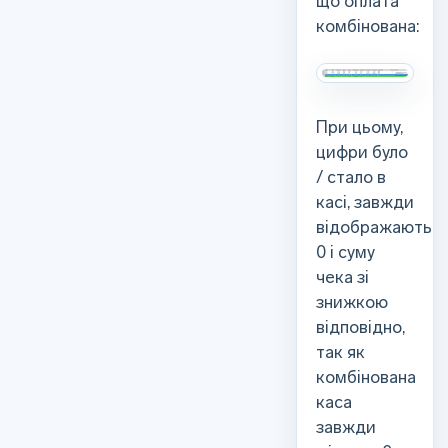
що оплата
комбінована:
При цьому,
цифри було
/ стало в
касі, завжди
відображають
0 і суму
чека зі
знижкою
відповідно,
так як
комбінована
каса
завжди