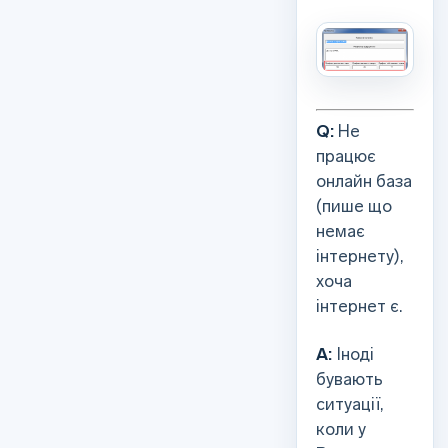
Q:
Не
працює
онлайн база
(пише що
немає
інтернету),
хоча
інтернет є.
А:
Іноді
бувають
ситуації,
коли у