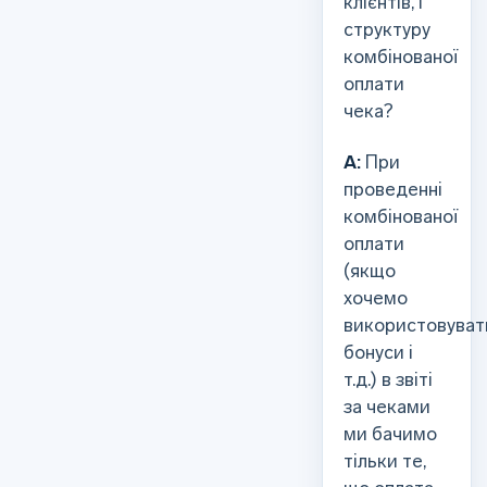
клієнтів, і
структуру
комбінованої
оплати
чека?
A:
При
проведенні
комбінованої
оплати
(якщо
хочемо
використовуват
бонуси і
т.д.) в звіті
за чеками
ми бачимо
тільки те,