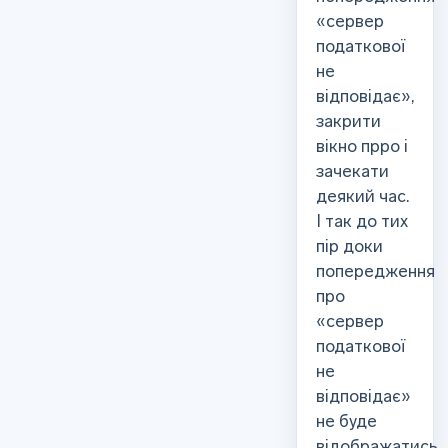
«сервер
податкової
не
відповідає»,
закрити
вікно прро і
зачекати
деякий час.
І так до тих
пір доки
попередження
про
«сервер
податкової
не
відповідає»
не буде
відображатись.