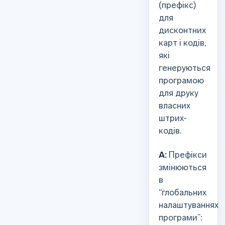
(префікс)
для
дисконтних
карт і кодів,
які
генеруються
програмою
для друку
власних
штрих-
кодів.
А:
Префікси
змінюються
в
“глобальних
налаштуваннях
програми”: