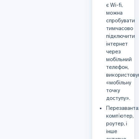
є Wi-fi,
можна
спробувати
тимчасово
підключити
інтернет
через
мобільний
телефон,
використов
«мобільну
точку
доступу».
Перезавант
комп’ютер,
роутер, і
інше