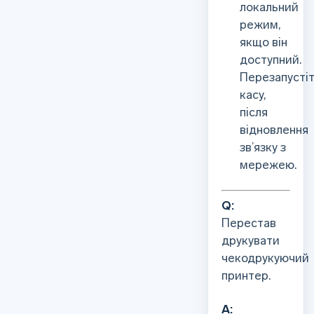
локальний
режим,
якщо він
доступний.
Перезапусті
касу,
після
відновлення
зв’язку з
мережею.
Q:
Перестав
друкувати
чекодрукуючий
принтер.
А: