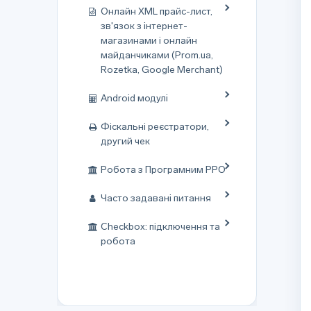
Онлайн XML прайс-лист,
зв'язок з інтернет-
магазинами і онлайн
майданчиками (Prom.ua,
Rozetka, Google Merchant)
Android модулі
Фіскальні реєстратори,
другий чек
Робота з Програмним РРО
Часто задавані питання
Checkbox: підключення та
робота