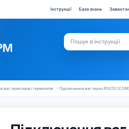
Інструкції
База знань
Заванта
АРМ
 ваг, принтерів і терміналів
Підключення ваг через RS232 (COM)