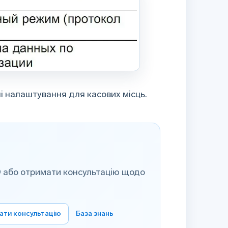
дні налаштування для касових місць.
 або отримати консультацію щодо
ати консультацію
База знань