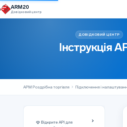
Перейти до вмісту
ARM20
Довідковий центр
Інструкція 
АРМ Роздрібна торгівля
Підключення і налаштування
Відкрите API для