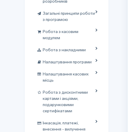
розробників
Загальні принципи роботи
з програмою
Робота з касовим
модулем
Робота з накладними
Налаштування програми
Налаштування касових
місць
Робота з дисконтними
картами і акціями,
подарунковими
сертифікатами
Інкасація, платежі,
внесення - вилучення