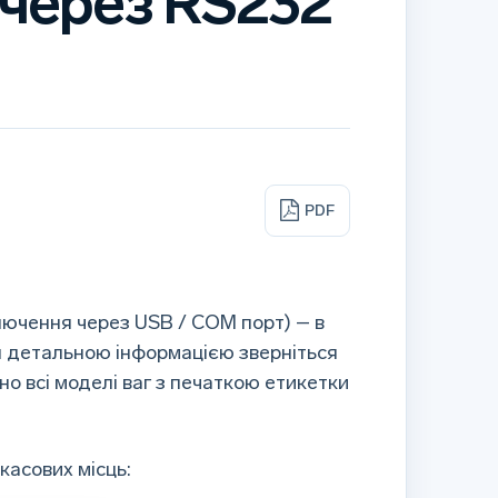
 через RS232
PDF
ключення через USB / COM порт) – в
ьш детальною інформацією зверніться
о всі моделі ваг з печаткою етикетки
касових місць: