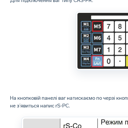
Для підключення ваг типу CAS-PR:
На кнопковій панелі ваг натискаємо по черзі кно
не з’явиться напис rS-PC.