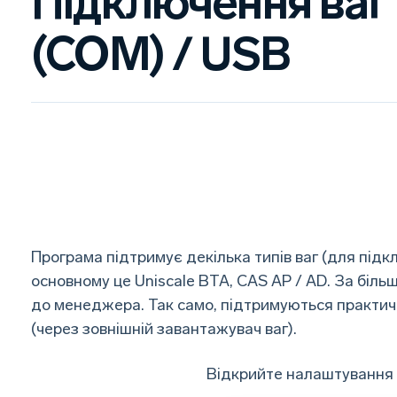
Підключення ваг
(COM) / USB
Програма підтримує декілька типів ваг (для під
основному це Uniscale ВТА, CAS AP / AD. За біл
до менеджера. Так само, підтримуються практичн
(через зовнішній завантажувач ваг).
Відкрийте налаштування 