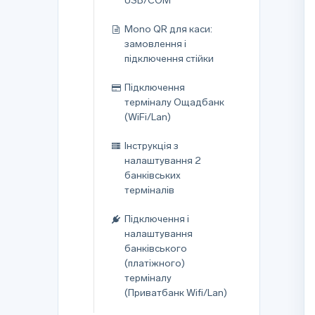
USB/COM
Mono QR для каси:
замовлення і
підключення стійки
Підключення
терміналу Ощадбанк
(WiFi/Lan)
Інструкція з
налаштування 2
банківських
терміналів
Підключення і
налаштування
банківського
(платіжного)
терміналу
(Приватбанк Wifi/Lan)