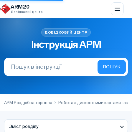
Перейти до вмісту
ARM20
Довідковий центр
Інструкція АРМ
АРМ Роздрібна торгівля
Робота з дисконтними картами і акц
Зміст розділу