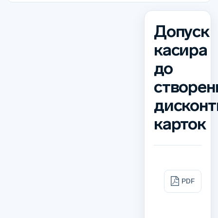
Допуск
касира
до
створен
дисконт
карток
PDF