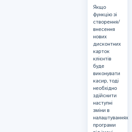
Якщо
функцію зі
створення/
внесення
нових
дисконтних
карток
клієнтів
буде
виконувати
касир, тоді
необхідно
здійснити
наступні
зміни в
налаштуваннях
програми