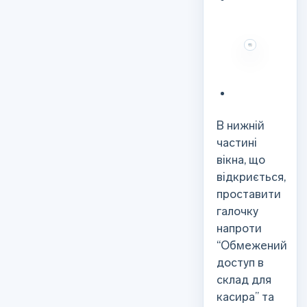
В нижній
частині
вікна, що
відкриється,
проставити
галочку
напроти
“Обмежений
доступ в
склад для
касира” та