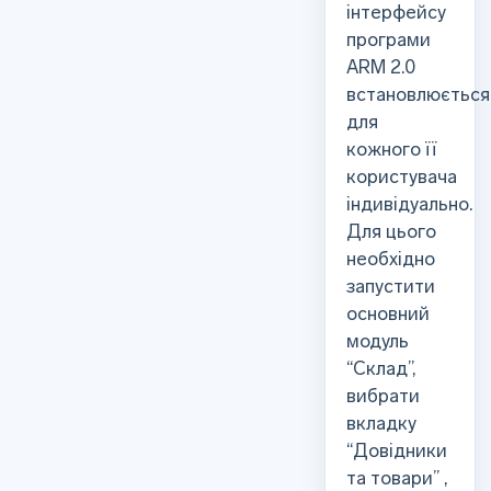
інтерфейсу
програми
ARM 2.0
встановлюється
для
кожного її
користувача
індивідуально.
Для цього
необхідно
запустити
основний
модуль
“Склад”,
вибрати
вкладку
“Довідники
та товари” ,