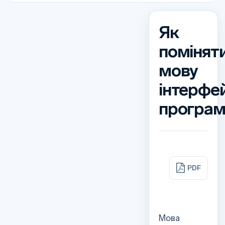
Як
помінят
мову
інтерфе
програ
PDF
Мова