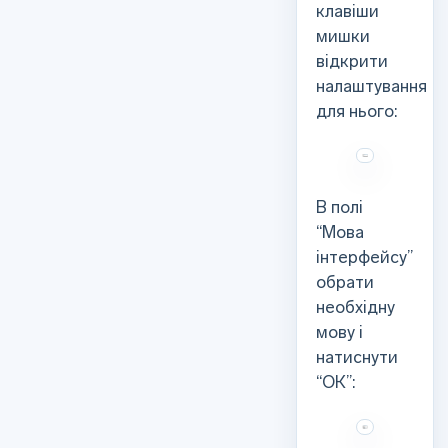
клавіши
мишки
відкрити
налаштування
для нього:
В полі
“Мова
інтерфейсу”
обрати
необхідну
мову і
натиснути
“ОК”: