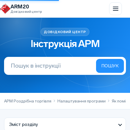
Перейти до вмісту
ARM20
Довідковий центр
Інструкція АРМ
АРМ Роздрібна торгівля
Налаштування програми
Як помін
Зміст розділу