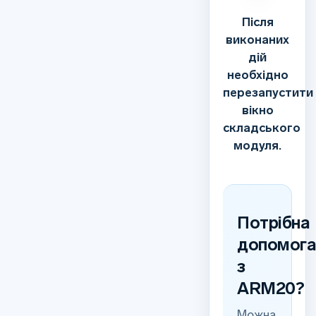
Після
виконаних
дій
необхідно
перезапустити
вікно
складського
модуля.
Потрібна
допомог
з
ARM20?
Можна