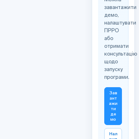
завантажити
демо,
налаштувати
ПРРО
або
отримати
консультацію
щодо
запуску
програми.
Зав
ант
ажи
ти
де
мо
Нал