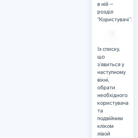
в ній –
розділ
“Користувачі”:
Із списку,
що
з’явиться у
наступному
вікні,
обрати
необхідного
користувача
та
подвійним
кліком
лівой