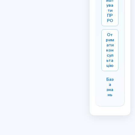
ашт
ува
ти
ПР
РО
От
рим
ати
кон
сул
ьта
цію
Баз
а
зна
нь