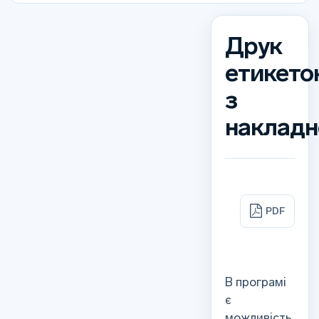
Друк
етикето
з
накладн
PDF
В програмі
є
можливість