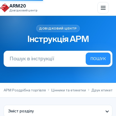
Перейти до вмісту
ARM20
Довідковий центр
Інструкція АРМ
АРМ Роздрібна торгівля
Цінники та етикетки
Друк етикеток
Зміст розділу