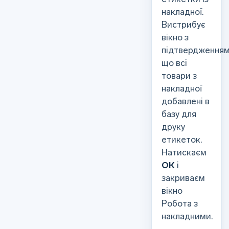
накладної.
Вистрибує
вікно з
підтвердження
що всі
товари з
накладної
добавлені в
базу для
друку
етикеток.
Натискаєм
ОК
і
закриваєм
вікно
Робота з
накладними.