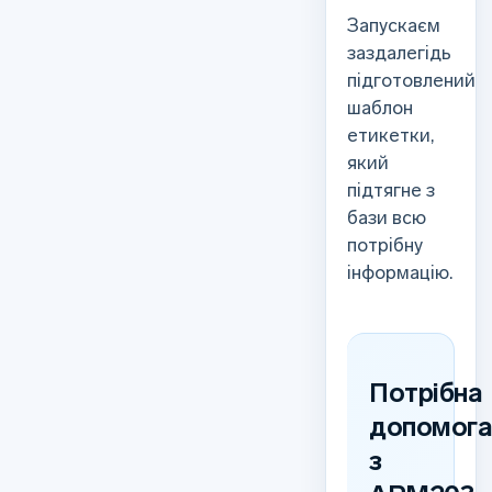
Запускаєм
заздалегідь
підготовлений
шаблон
етикетки,
який
підтягне з
бази всю
потрібну
інформацію.
Потрібна
допомог
з