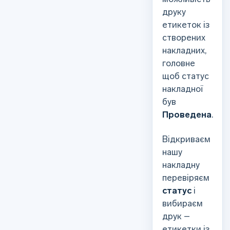
друку
етикеток із
створених
накладних,
головне
щоб статус
накладної
був
Проведена
.
Відкриваєм
нашу
накладну
перевіряєм
статус
і
вибираєм
друк –
етикетки із