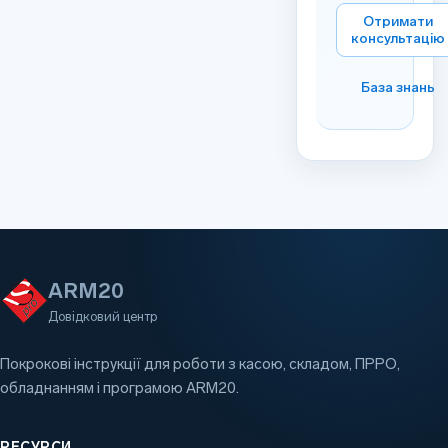
Отримати
консультацію
База знань
ARM20
Довідковий центр
Покрокові інструкції для роботи з касою, складом, ПРРО,
обладнанням і програмою ARM20.
РЕСУРСИ