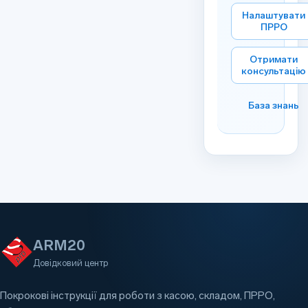
Налаштувати
ПРРО
Отримати
консультацію
База знань
ARM20
Довідковий центр
Покрокові інструкції для роботи з касою, складом, ПРРО,