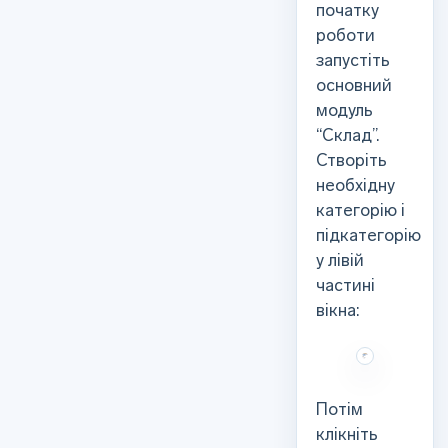
початку
роботи
запустіть
основний
модуль
“Склад”.
Створіть
необхідну
категорію і
підкатегорію
у лівій
частині
вікна:
Потім
клікніть