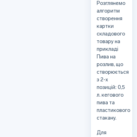
Розглянемо
алгоритм
створення
картки
складового
товару на
прикладі
Пива на
розлив, що
створюється
з 2-х
позицій: 0,5
л. кегового
пива та
пластикового
стакану.
Для