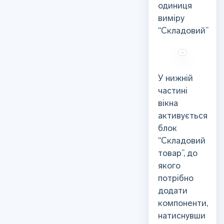
одиниця
виміру
“Складовий”
У нижній
частині
вікна
активується
блок
“Складовий
товар”, до
якого
потрібно
додати
компоненти,
натиснувши