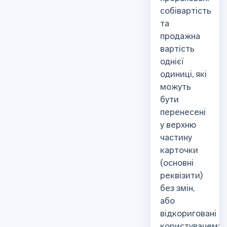
собівартість
та
продажна
вартість
однієї
одиниці, які
можуть
бути
перенесені
у верхню
частину
карточки
(основні
реквізити)
без змін,
або
відкориговані
користувачем: