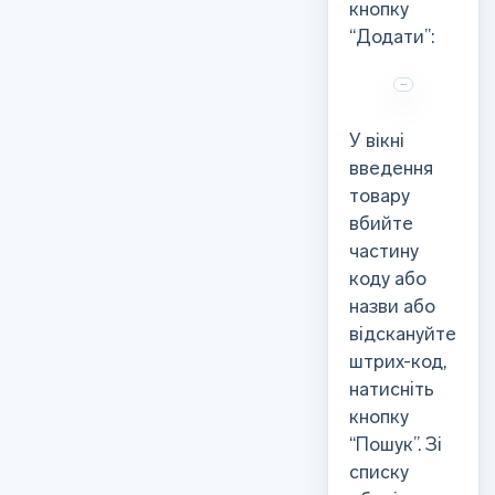
кнопку
“Додати”:
У вікні
введення
товару
вбийте
частину
коду або
назви або
відскануйте
штрих-код,
натисніть
кнопку
“Пошук”. Зі
списку