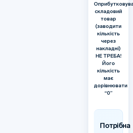
Оприбутковув
складовий
товар
(заводити
кількість
через
накладні)
НЕ ТРЕБА!
Його
кількість
має
дорівнювати
“0”
Потрібна