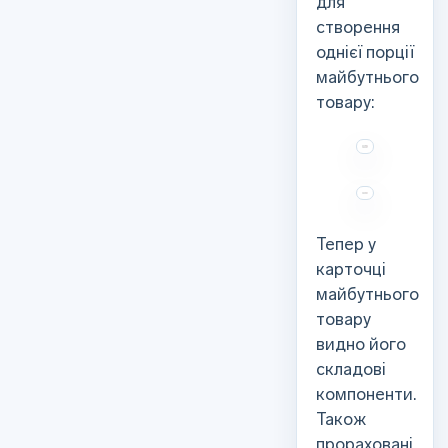
для
створення
однієї порції
майбутнього
товару:
Тепер у
карточці
майбутнього
товару
видно його
складові
компоненти.
Також
прораховані