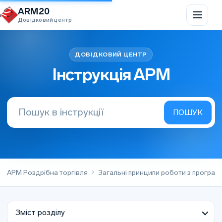
Перейти до вмісту
ARM20
Довідковий центр
Інструкція АРМ
АРМ Роздрібна торгівля
Загальні принципи роботи з програ
Зміст розділу