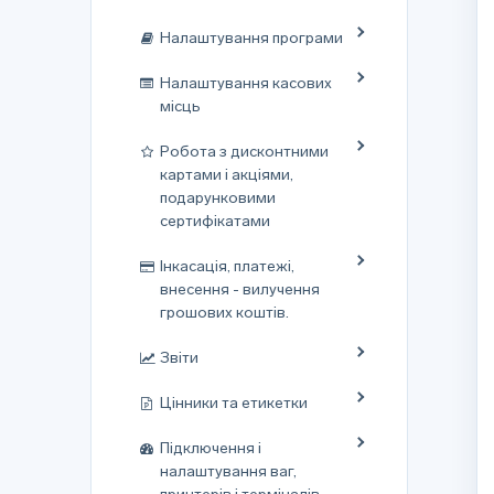
Налаштування програми
Налаштування касових
місць
Робота з дисконтними
картами і акціями,
подарунковими
сертифікатами
Інкасація, платежі,
внесення - вилучення
грошових коштів.
Звіти
Цінники та етикетки
Підключення і
налаштування ваг,