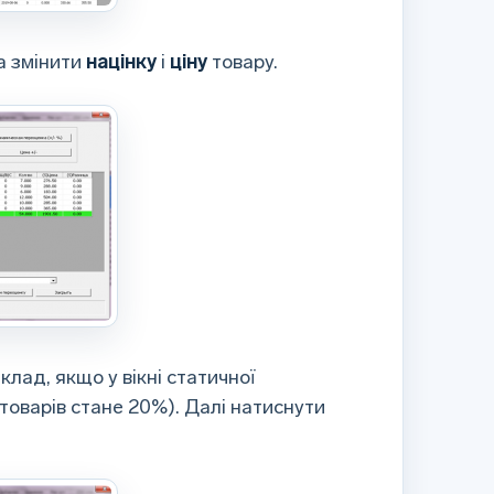
на змінити
націнку
і
ціну
товару.
клад, якщо у вікні статичної
товарів стане 20%). Далі натиснути