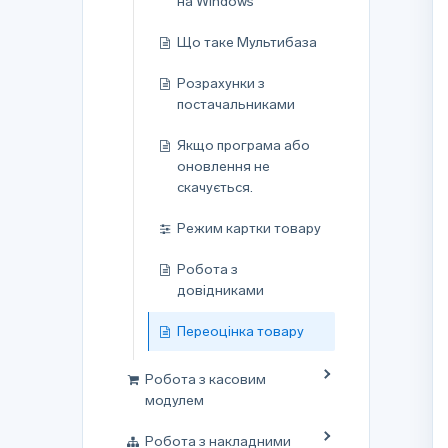
на Windows
Що таке Мультибаза
Розрахунки з
постачальниками
Якщо програма або
оновлення не
скачується.
Режим картки товару
Робота з
довідниками
Переоцінка товару
Робота з касовим
модулем
Робота з накладними