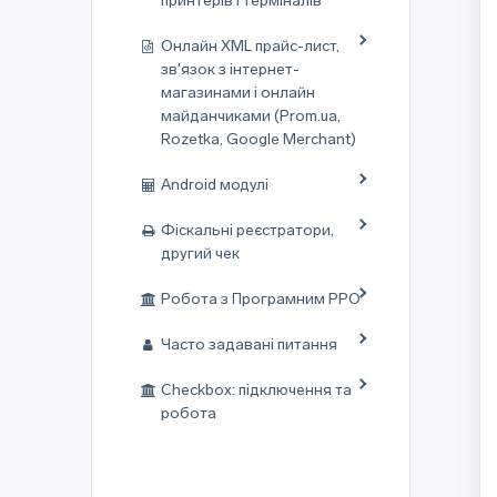
принтерів і терміналів
Онлайн XML прайс-лист,
зв'язок з інтернет-
магазинами і онлайн
майданчиками (Prom.ua,
Rozetka, Google Merchant)
Android модулі
Фіскальні реєстратори,
другий чек
Робота з Програмним РРО
Часто задавані питання
Checkbox: підключення та
робота