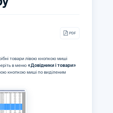
ру
PDF
рібні товари лівою кнопкою миші
беріть в меню
«Довідники і товари»
авою кнопкою миші по виділеним