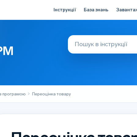
Інструкції
База знань
Заванта
АРМ
 з програмою
Переоцінка товару