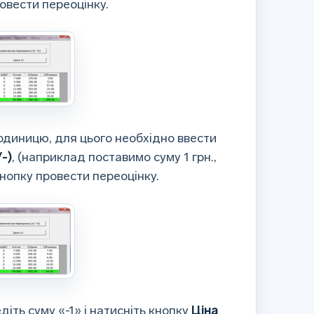
ровести переоцінку.
 одиницю, для цього необхідно ввести
/-)
, (наприклад поставимо суму 1 грн.,
кнопку провести переоцінку.
діть суму «-1» і натисніть кнопку
Ціна