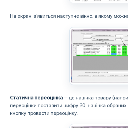
На екрані з’явиться наступне вікно, в якому мож
Статична переоцінка
– це націнка товару (напри
переоцінки поставити цифру 20, націнка обраних 
кнопку провести переоцінку.