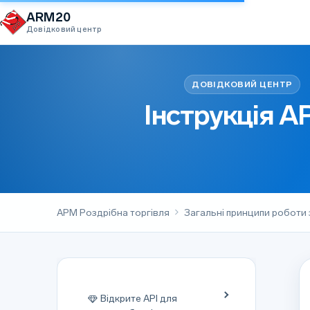
Перейти до вмісту
ARM20
Довідковий центр
Інструкція 
АРМ Роздрібна торгівля
Загальні принципи роботи
Відкрите API для