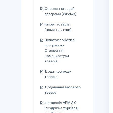
Оновлення версії
програми (Windws)
Імпорт товарів
(номенклатури)
Початок роботи з
програмою.
Створення
номенклатури
товарів
Додаткові коди
товарів
Додавання вагового
товару
Інсталяція АРМ 2.0
Роздрібна торгівля