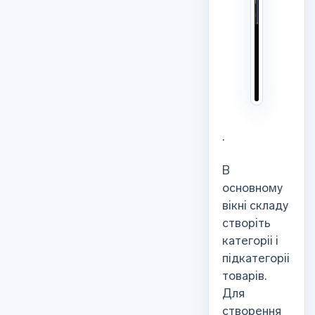
.
В
основному
вікні складу
створіть
категоріі і
підкатегоріі
товарів.
Для
створення