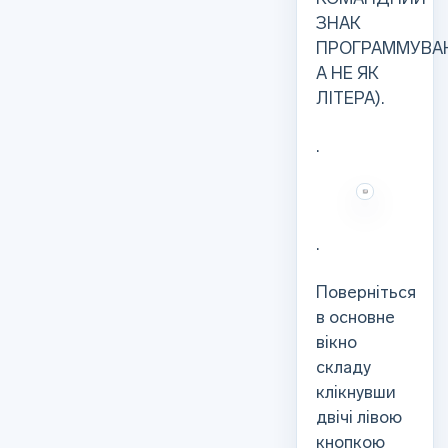
ЗНАК
ПРОГРАММУВАН
А НЕ ЯК
ЛІТЕРА).
.
.
Поверніться
в основне
вікно
складу
клікнувши
двічі лівою
кнопкою