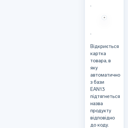
.
.
Відкриється
картка
товара, в
яку
автоматично
з бази
EAN13
підтягнеться
назва
продукту
відповідно
до коду.