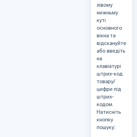
лівому
нижньму
куті
основного
вікна та
відскануйте
або введіть
на
клавіатурі
штрих-код
товару/
цифри під
штрих-
кодом.
Натисніть
кнопку
пошуку: