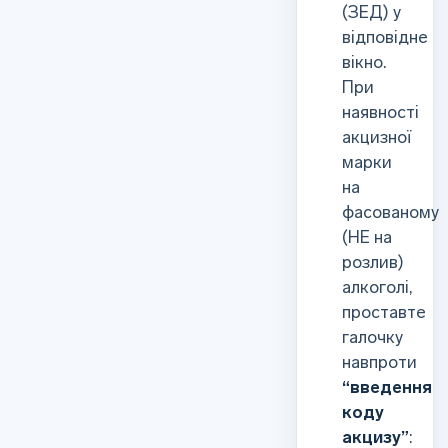
(ЗЕД) у
відповідне
вікно.
При
наявності
акцизної
марки
на
фасованому
(НЕ на
розлив)
алкоголі,
проставте
галочку
навпроти
“введення
коду
акцизу”
: