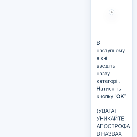
.
В
наступному
вікні
введіть
назву
категоріі.
Натисніть
кнопку “
ОК
“
(УВАГА!
УНИКАЙТЕ
АПОСТРОФА
В НАЗВАХ