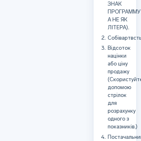
ЗНАК
ПРОГРАММУ
А НЕ ЯК
ЛІТЕРА).
Собівартвст
Відсоток
націнки
або ціну
продажу
(Скористуйт
допомою
стрілок
для
розрахунку
одного з
показників.)
Постачальни