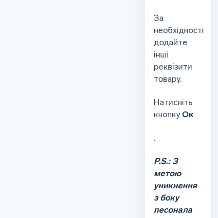
За
необхідності
додайте
інші
реквізити
товару.
Натисніть
кнопку
Ок
.
P.S.: З
метою
уникнення
з боку
песонала