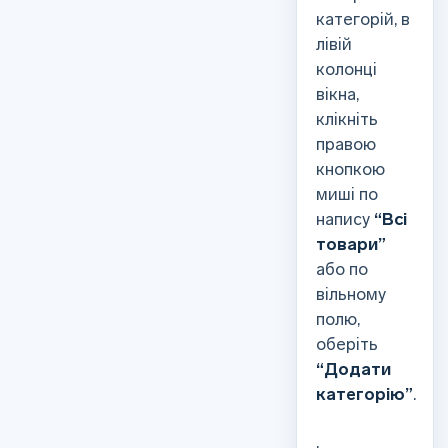
категорій, в
лівій
колонці
вікна,
клікніть
правою
кнопкою
миші по
напису
“Всі
товари”
або по
вільному
полю,
оберіть
“Додати
категорію”
.
.