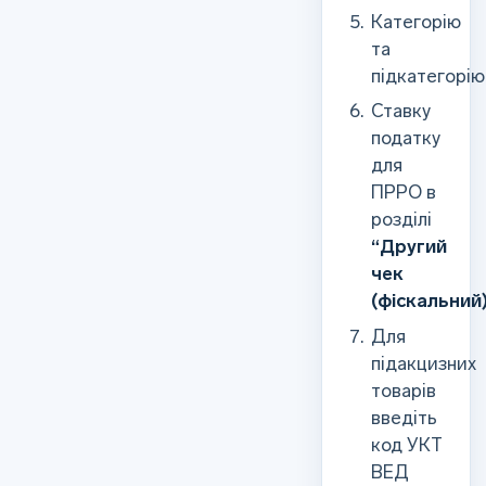
Категорію
та
підкатегорію
Ставку
податку
для
ПРРО в
розділі
“Другий
чек
(фіскальний
Для
підакцизних
товарів
введіть
код УКТ
ВЕД