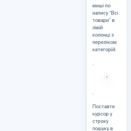
миші по
напису “Всі
товари” в
лівій
колонці з
переліком
категорій:
.
.
Поставте
курсор у
строку
пошуку в