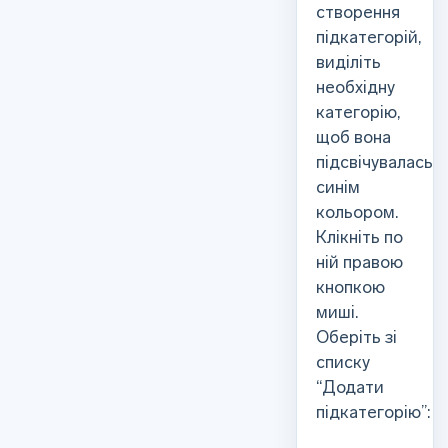
створення
підкатегорій,
виділіть
необхідну
категорію,
щоб вона
підсвічувалась
синім
кольором.
Клікніть по
ній правою
кнопкою
миші.
Оберіть зі
списку
“Додати
підкатегорію”: