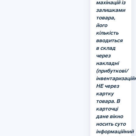
махінацій із
залишками
товара,
його
кількість
вводиться
в склад
через
накладні
(прибуткові/
інвентаризаційн
НЕ через
картку
товара. В
карточці
дане вікно
носить суто
інформаційний