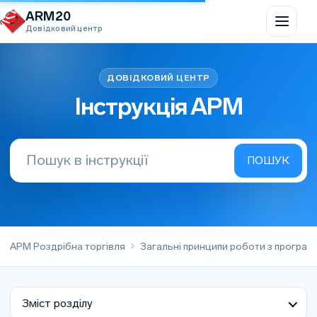
Перейти до вмісту
ARM20
Довідковий центр
Інструкція АРМ
АРМ Роздрібна торгівля
Загальні принципи роботи з програ
Зміст розділу