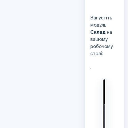
Запустіть
модуль
Склад
на
вашому
робочому
столі:
.