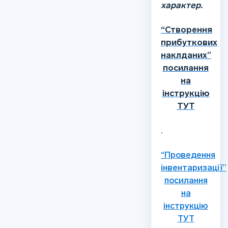
характер.
“Створення
прибуткових
наклданих”
посилання
на
інструкцію
ТУТ
.
“Проведення
інвентаризації”
посилання
на
інструкцію
ТУТ