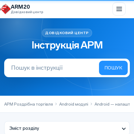
Перейти до вмісту
ARM20
Довідковий центр
Інструкція АРМ
АРМ Роздрібна торгівля
Android модулі
Android — налашту
Зміст розділу