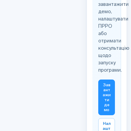
завантажити
демо,
налаштувати
ПРРО
або
отримати
консультацію
щодо
запуску
програми.
Зав
ант
ажи
ти
де
мо
Нал
ашт