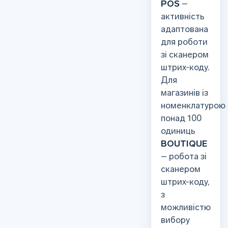
POS
–
активність
адаптована
для роботи
зі сканером
штрих-коду.
Для
магазинів із
номенклатурою
понад 100
одиниць
BOUTIQUE
– робота зі
сканером
штрих-коду,
з
можливістю
вибору