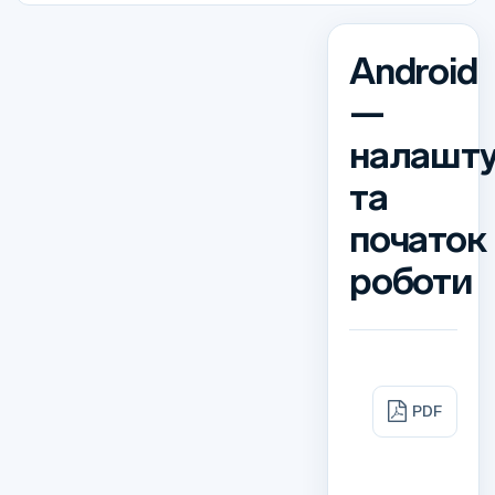
Android
—
налашту
та
початок
роботи
PDF