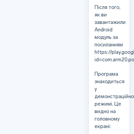
Після того,
як ви
завантажили
Android
модуль за
посиланням
https://play.goo
id=com.arm20.po
Програма
знаходиться
у
демонстраційн
режимі. Це
видно на
головному
екрані: