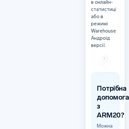
в онлайн-
статистиці
або в
режимі
Warehouse
Андроїд
версії:
Потрібна
допомог
з
ARM20?
Можна