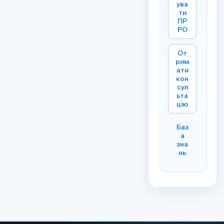
ува
ти
ПР
РО
От
рим
ати
кон
сул
ьта
цію
Баз
а
зна
нь