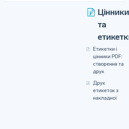
Цінник
та
етикетк
Етикетки і
цінники PDF:
створення та
друк
Друк
етикеток з
накладної