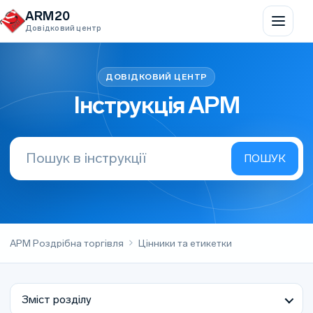
Перейти до вмісту
ARM20
Довідковий центр
Інструкція АРМ
АРМ Роздрібна торгівля
Цінники та етикетки
Зміст розділу