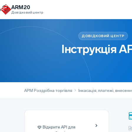
Перейти до вмісту
ARM20
Довідковий центр
Інструкція 
АРМ Роздрібна торгівля
Інкасація, платежі, внесен
Відкрите API для