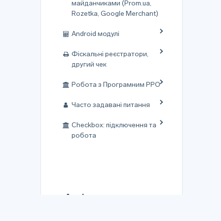
майданчиками (Prom.ua,
Rozetka, Google Merchant)
Android модулі
Фіскальні реєстратори,
другий чек
Робота з Програмним РРО
Часто задавані питання
Checkbox: підключення та
робота
Архіви