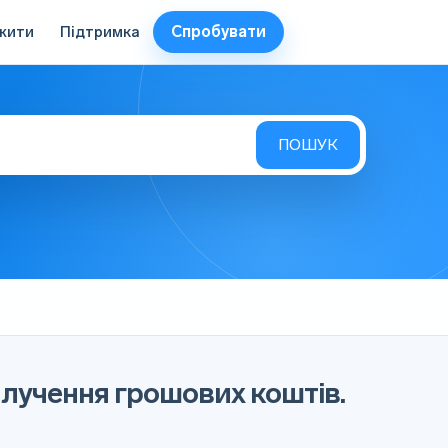
Спробувати
жити
Підтримка
вилучення грошових коштів.