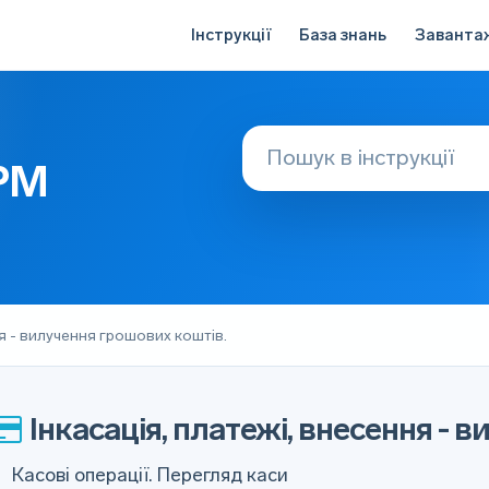
Інструкції
База знань
Заванта
АРМ
ня - вилучення грошових коштів.
Інкасація, платежі, внесення - 
Касові операції. Перегляд каси