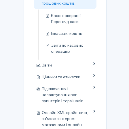
грошових коштів.
Касові операції.
Перегляд каси
Інкасація коштів
Звіти по касових
операціях
Звіти
Цінники та етикетки
Підключення і
налаштування ваг,
принтерів і терміналів
Онлайн XML прайс-лист,
зв'язок з інтернет-
магазинами і онлайн