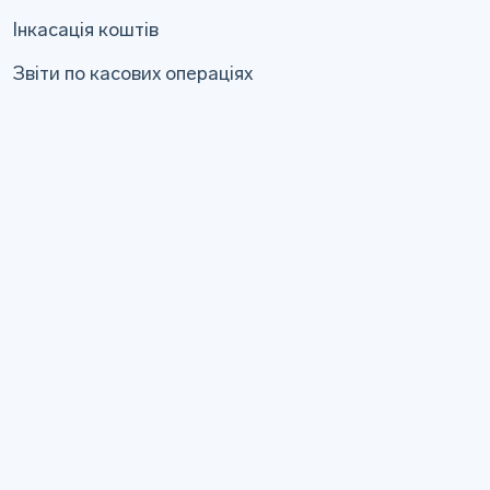
Інкасація коштів
Звіти по касових операціях