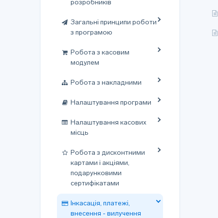
розробників
Загальні принципи роботи
з програмою
Робота з касовим
модулем
Робота з накладними
Налаштування програми
Налаштування касових
місць
Робота з дисконтними
картами і акціями,
подарунковими
сертифікатами
Інкасація, платежі,
внесення - вилучення