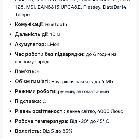
128, MSI, EAN8&13,UPCA&E, Plessey, DataBar14,
Telepe
Комунікації:
Bluetooth
Дальність дії:
10 м
Акумулятор:
Li-ion
Час роботи без підзарядки:
до 6 годин на
повному заряді
Пам’ять:
Є
Об’єм пам’яті:
Внутрішня пам’ять до 4 МБ
Режими роботи:
ручний, автоматичний
Підставка:
Є
Рівень освітленості:
денне світло, 4000 Люкс
Робоча температура:
Від -20° до 45° C
Вологість:
Від 5 до 85%