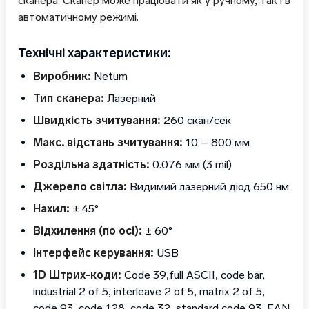
сканера. Сканер може працювати як у ручному, так і в
автоматичному режимі.
Технічні характеристики:
Виробник:
Netum
Тип сканера:
Лазерний
Швидкість зчитування:
260 скан/сек
Макс. відстань зчитування:
10 – 800 мм
Роздільна здатність:
0.076 мм (3 mil)
Джерело світла:
Видимий лазерний діод 650 нм
Нахил:
± 45°
Відхилення (по осі):
± 60°
Інтерфейс керування:
USB
1D Штрих-коди:
Code 39,full ASCII, code bar,
industrial 2 of 5, interleave 2 of 5, matrix 2 of 5,
code 93, code 128, code 32, standard code 93, EAN