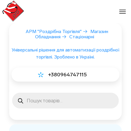
Перейти
до
вмісту
АРМ "Роздрібна Торгівля"
→
Магазин
Обладнання
→
Стаціонарні
Універсальні рішення для автоматизації роздрібної
торгівлі. Зроблено в Україні.
+380964747115
Пошук
товарів