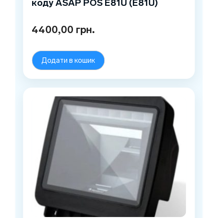
коду ASAP POS E81U (E81U)
4400,00
грн.
Додати в кошик