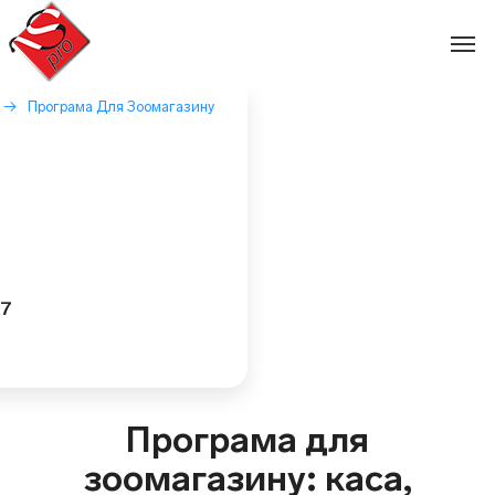
Перейти
до
вмісту
→
Програма Для Зоомагазину
27
Програма для
зоомагазину: каса,