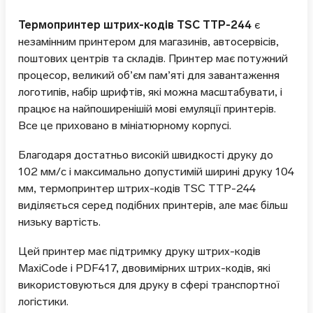
Термопринтер штрих-кодів TSC TTP-244
є
незамінним принтером для магазинів, автосервісів,
поштових центрів та складів. Принтер має потужний
процесор, великий об’єм пам’яті для завантаження
логотипів, набір шрифтів, які можна масштабувати, і
працює на найпоширенішій мові емуляції принтерів.
Все це приховано в мініатюрному корпусі.
Благодаря достатньо високій швидкості друку до
102 мм/с і максимально допустимій ширині друку 104
мм, термопринтер штрих-кодів TSC TTP-244
виділяється серед подібних принтерів, але має більш
низьку вартість.
Цей принтер має підтримку друку штрих-кодів
MaxiCode і PDF417, двовимірних штрих-кодів, які
використовуються для друку в сфері транспортної
логістики.