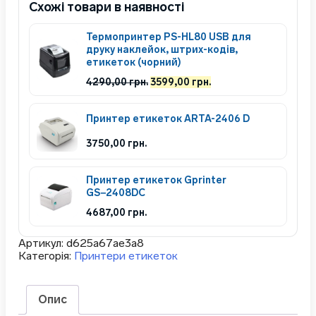
Схожі товари в наявності
Термопринтер PS-HL80 USB для
друку наклейок, штрих-кодів,
етикеток (чорний)
Оригінальна
Поточна
4290,00
грн.
3599,00
грн.
ціна:
ціна:
4290,00 грн..
3599,00 грн..
Принтер етикеток ARTA-2406 D
3750,00
грн.
Принтер етикеток Gprinter
GS−2408DC
4687,00
грн.
Артикул:
d625a67ae3a8
Категорія:
Принтери етикеток
Опис