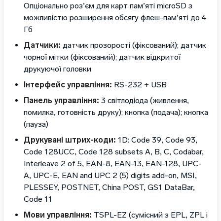
Опціонально роз’єм для карт пам’яті microSD з
можливістю розширення обсягу флеш-пам’яті до 4
Гб
Датчики:
датчик прозорості (фіксований); датчик
чорної мітки (фіксований); датчик відкритої
друкуючої головки
Інтерфейс управління:
RS-232 + USB
Панель управління:
3 світлодіода (живлення,
помилка, готовність друку); кнопка (подача); кнопка
(пауза)
Друкувані штрих-коди:
1D: Code 39, Code 93,
Code 128UCC, Code 128 subsets A, B, C, Codabar,
Interleave 2 of 5, EAN-8, EAN-13, EAN-128, UPC-
A, UPC-E, EAN and UPC 2 (5) digits add-on, MSI,
PLESSEY, POSTNET, China POST, GS1 DataBar,
Code 11
Мови управління:
TSPL-EZ (сумісний з EPL, ZPL і