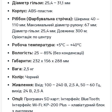
Діаметр гільзи:
25,4 ~ 31,1 мм
Корпус:
ABS-пластик
Ріббон (Фарбувальна стрічка):
Ширина: 40 –
110 мм; Максимальний діаметр рулону: 67 мм;
Діаметр гільзи: 25,4 мм; Довжина: 300 м;
Орієнтація: по центру
Робоча температура:
+5°C – +40°C
Вологість:
25 – 85% (без конденсації)
Габарити:
232 x 156 x 288 мм
Вага:
2,5 кг
Колір:
Чорний
Живлення:
Вхід: 100 ~ 240 В, 2,5 А, 50 ~ 60 Гц,
вихід: 24 В, 2,5 A
Опції:
Програвач SD карт; Інтерфейс BlueTooth;
Інтерфейс Wi-Fi; KP-200 Plus – клавіатурний блок
з дисплеєм