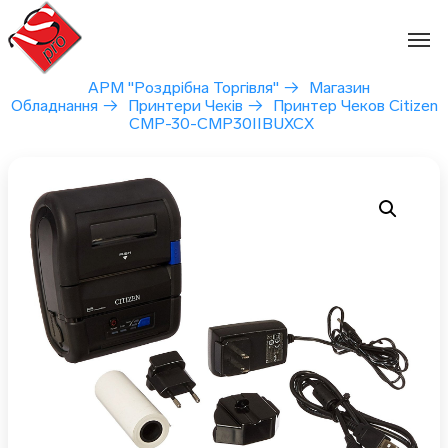
Перейти
до
вмісту
АРМ "Роздрібна Торгівля"
→
Магазин
Обладнання
→
Принтери Чеків
→
Принтер Чеков Citizen
CMP-30-CMP30IIBUXCX