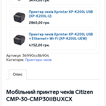
3499,00
грн.
Принтер чеків Xprinter XP-K200L USB
(XP-K200L-U)
2860,00
грн.
Принтер чеків Xprinter XP-K200L USB
+ Ethernet+ Wi-Fi (XP-K200L-UEW)
4752,00
грн.
Артикул:
36990cc8b904
Категорія:
Принтери чеків
Опис
Мобільний принтер чеків Citizen
CMP-30-CMP30IIBUXCX