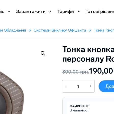
іс
Завантажити
Тарифи
Готові рішен
ин Обладнання
→
Системи Виклику Офіціанта
→
Тонка Кно
Тонка кнопк
персоналу R
Оригінальна
Поточна
190,0
399,00
грн.
ціна:
ціна:
Тонка
-
+
Дод
399,00 грн..
190,00 грн..
кнопка
виклику
персоналу
Rowton-
НАЯВНІСТЬ
rough
В наявності
кількість