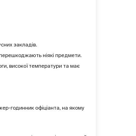
усних закладів.
 перешкоджають ніякі предмети.
ги, високої температури та має
ер-годинник офіціанта, на якому