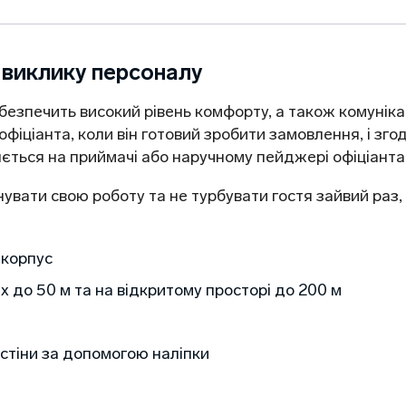
 виклику персоналу
езпечить високий рівень комфорту, а також комунікацї
офіціанта, коли він готовий зробити замовлення, і зг
ється на приймачі або наручному пейджері офіціанта,
вати свою роботу та не турбувати гостя зайвий раз, а
 корпус
х до 50 м та на відкритому просторі до 200 м
я
стіни за допомогою наліпки