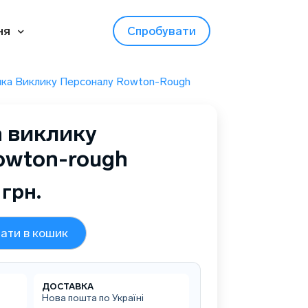
ня
Спробувати
пка Виклику Персоналу Rowton-Rough
а виклику
owton-rough
0
грн.
ати в кошик
ДОСТАВКА
Нова пошта по Україні