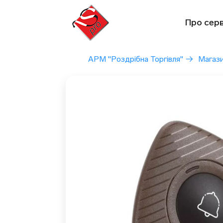
Перейти
до
Про серв
вмісту
АРМ "Роздрібна Торгівля"
→
Магаз