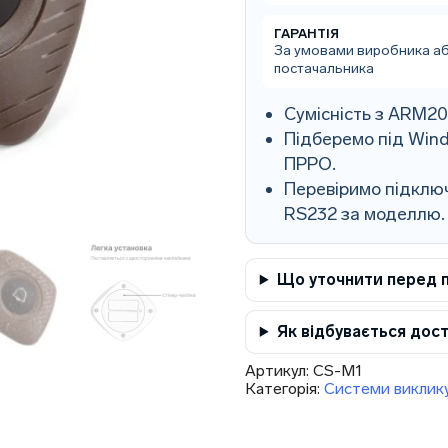
ГАРАНТІЯ
За умовами виробника а
постачальника
Сумісність з ARM2
Підберемо під Wind
ПРРО.
Перевіримо підключ
RS232 за моделлю.
Що уточнити перед 
Як відбувається дос
Артикул:
CS-M1
Категорія:
Системи виклику