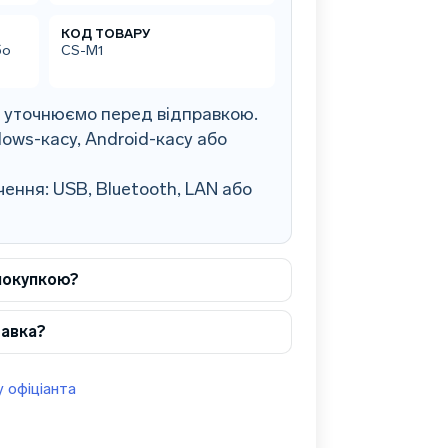
КОД ТОВАРУ
бо
CS-M1
0 уточнюємо перед відправкою.
ows-касу, Android-касу або
ення: USB, Bluetooth, LAN або
покупкою?
тавка?
 офіціанта