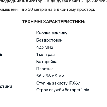
тлодіодний індикатор – відвідувач бачить, що кнопка
риміщенні і до 50 метрів на відкритому просторі.
ТЕХНІЧНІ ХАРАКТЕРИСТИКИ:
Кнопка виклику
Бездротовий
433 MHz
ь
1 млн раз
Батарейка
Пластик
56 х 56 х 9 мм
Ступінь захисту IPX67
истики
Строк служби батареї 1 рік