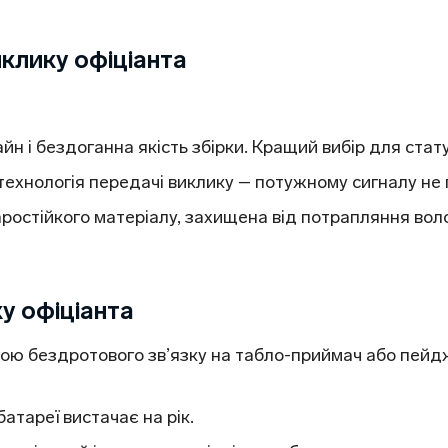
иклику офіціанта
йн і бездоганна якість збірки. Кращий вибір для стат
технологія передачі виклику – потужному сигналу не
ростійкого матеріалу, захищена від потрапляння воло
у офіціанта
ою бездротового зв’язку на табло-приймач або пейдж
атареї вистачає на рік.