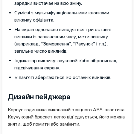
зарядки вистачає на всю зміну.
Сумісні з мультифункціональними кнопками
виклику офіціанта.
На екран одночасно виводяться три останні
виклики із зазначенням часу, мети виклику
(наприклад, “Замовлення”, “Рахунок” і т.п.),
загальне число викликів.
Індикатор виклику: звуковий і/або вібросигнал,
підсвічування екрану.
В пам’яті зберігаються 20 останніх викликів.
Дизайн пейджера
Корпус годинника виконаний з міцного ABS-пластика.
Каучуковий браслет легко від’єднується, його можна
зняти, щоб помити або замінити.