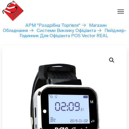
Перейти
до
вмісту
АРМ "Роздрібна Торгівля"
→
Магазин
Обладнання
→
Системи Виклику Офіціанта
→
Пейджер-
Годинник Для Офіціанта POS Vector REAL