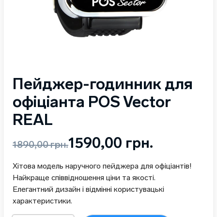
Пейджер-годинник для
офіціанта POS Vector
REAL
Оригінальна
Поточна
1590,00
грн.
1890,00
грн.
ціна:
ціна:
Хітова модель наручного пейджера для офіціантів!
1890,00 грн..
1590,00 грн..
Найкраще співвідношення ціни та якості.
Елегантний дизайн і відмінні користувацькі
характеристики.