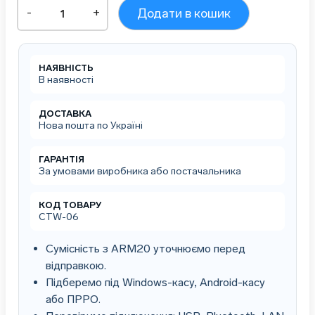
Пейджер-
-
+
Додати в кошик
годинник
для
офіціанта
POS
НАЯВНІСТЬ
Vector
В наявності
REAL
кількість
ДОСТАВКА
Нова пошта по Україні
ГАРАНТІЯ
За умовами виробника або постачальника
КОД ТОВАРУ
CTW-06
Сумісність з ARM20 уточнюємо перед
відправкою.
Підберемо під Windows-касу, Android-касу
або ПРРО.