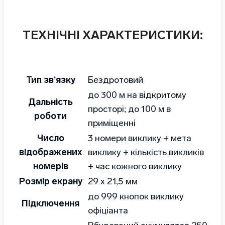
ТЕХНІЧНІ ХАРАКТЕРИСТИКИ:
Тип зв’язку
Бездротовий
до 300 м на відкритому
Дальність
просторі; до 100 м в
роботи
приміщенні
Число
3 номери виклику + мета
відображених
виклику + кількість викликів
номерів
+ час кожного виклику
Розмір екрану
29 x 21,5 мм
до 999 кнопок виклику
Підключення
офіціанта