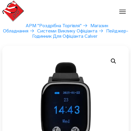
Перейти
до
вмісту
АРМ "Роздрібна Торгівля"
→
Магазин
Обладнання
→
Системи Виклику Офіціанта
→
Пейджер-
Годинник Для Офіціанта Calver