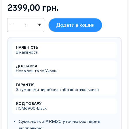
2399,00
грн.
Пейджер-
-
+
Додати в кошик
годинник
для
офіціанта
Calver
НАЯВНІСТЬ
кількість
В наявності
ДОСТАВКА
Нова пошта по Україні
ГАРАНТІЯ
За умовами виробника або постачальника
КОД ТОВАРУ
HCM6900-black
Сумісність з ARM20 уточнюємо перед
відправкою.