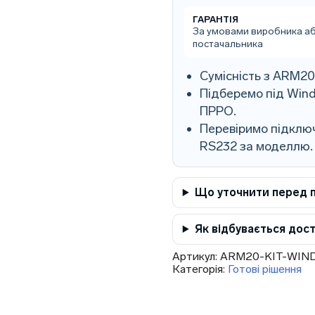
ГАРАНТІЯ
За умовами виробника а
постачальника
Сумісність з ARM2
Підберемо під Wind
ПРРО.
Перевіримо підключ
RS232 за моделлю.
Що уточнити перед 
Як відбувається дос
Артикул:
ARM20-KIT-WIN
Категорія:
Готові рішення