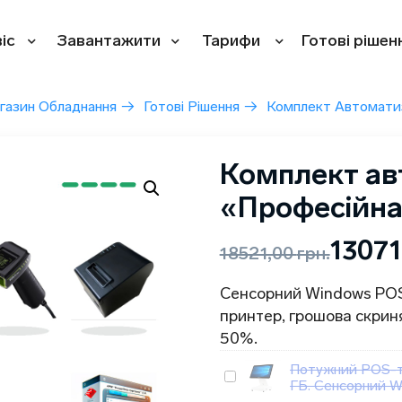
іс
Завантажити
Тарифи
Готові рішен
газин Обладнання
→
Готові Рішення
→
Комплект Автоматиз
Комплект ав
«Професійна
1307
18521,00
грн.
Сенсорний Windows POS-
принтер, грошова скрин
50%.
Потужний POS-те
ГБ. Сенсорний 