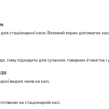
ws
для стаціонарної каси. Великий екран допомагає ка
ди, тому підходить для сучасних товарних етикеток і 
120
ої видачі чеків на касі.
готівкою на стаціонарній касі.