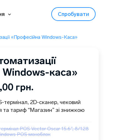
ня
Спробувати
ації «Професійна Windows-Каса»
томатизації
 Windows-каса»
1,00
грн.
термінал, 2D-сканер, чековий
я та тариф “Магазин” зі знижкою
рмінал POS Vector Oscar 15.6”, 8/128
Windows POS моноблок