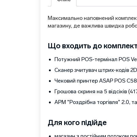
Максимально наповнений комплект
магазину, де важлива швидка робот
Що входить до комплек
Потужний POS-термінал POS Vec
Сканер зчитувач штрих-кодів 2
Чековий принтер ASAP POS C58
Грошова скриня на 5 відсіків (417
АРМ "Роздрібна торгівля" 2.0, т
Для кого підійде
магазин з постійним потоком по