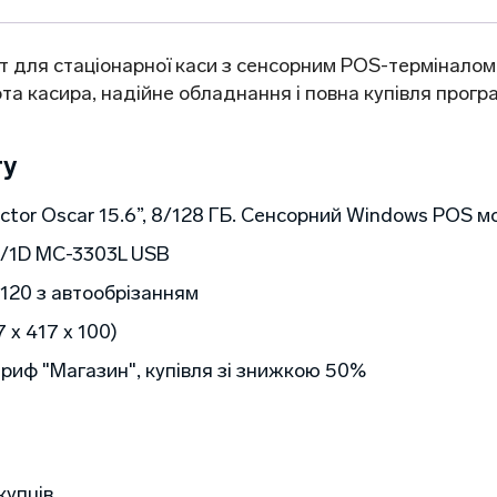
 для стаціонарної каси з сенсорним POS-терміналом
а касира, надійне обладнання і повна купівля прогр
ту
tor Oscar 15.6”, 8/128 ГБ. Сенсорний Windows POS м
D/1D MC-3303L USB
120 з автообрізанням
 х 417 х 100)
ариф "Магазин", купівля зі знижкою 50%
купців