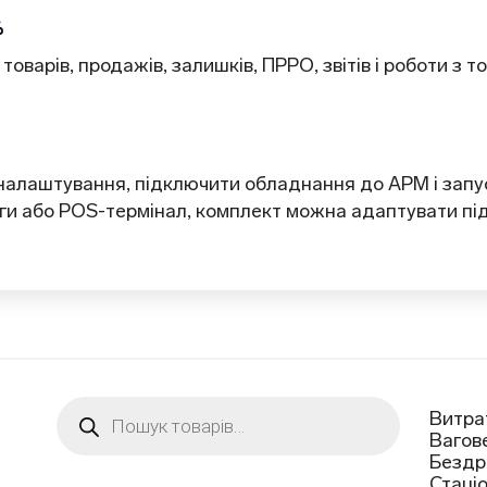
%
товарів, продажів, залишків, ПРРО, звітів і роботи з
 налаштування, підключити обладнання до АРМ і зап
аги або POS-термінал, комплект можна адаптувати пі
Пошук
Витра
товарів
Вагов
Бездр
Стаці