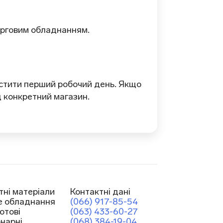
 торговим обладнанням.
устити перший робочий день. Якщо
д конкретний магазин.
тні матеріали
Контактні дані
е обладнання
(066) 917-85-54
отові
(063) 433-60-27
онарні
(068) 384-19-04