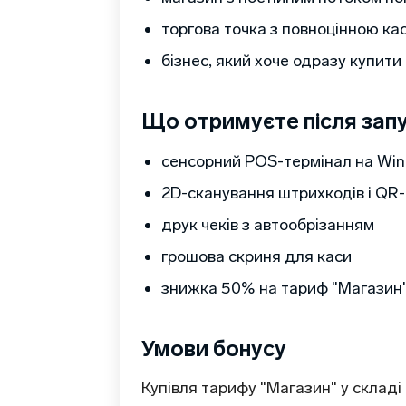
торгова точка з повноцінною к
бізнес, який хоче одразу купити
Що отримуєте після зап
сенсорний POS-термінал на Wi
2D-сканування штрихкодів і QR-
друк чеків з автообрізанням
грошова скриня для каси
знижка 50% на тариф "Магазин
Умови бонусу
Купівля тарифу "Магазин" у склад