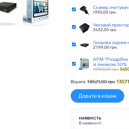
Сканер зчитува
1390,00
грн.
Чековий принте
3432,00
грн.
Грошова скриня на
2799,00
грн.
АРМ "Роздрібна т
зі знижкою 50%
Ориг
10900,00
грн.
545
ціна:
1090
Всього:
18521,00
грн.
1307
Додати в кошик
НАЯВНІСТЬ
В наявності