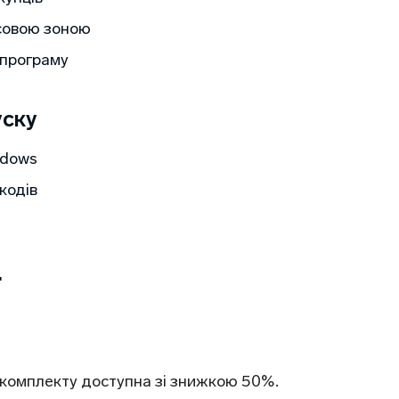
асовою зоною
 програму
уску
ndows
кодів
"
і комплекту доступна зі знижкою 50%.