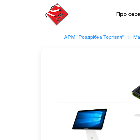
Перейти
до
Про серв
вмісту
АРМ "Роздрібна Торгівля"
→
Ма