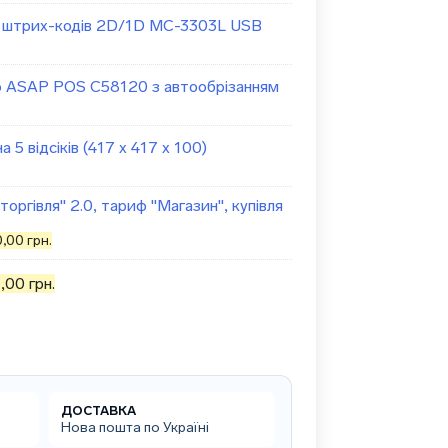
ч штрих-кодів 2D/1D MC-3303L USB
р ASAP POS C58120 з автообрізанням
 5 відсіків (417 х 417 х 100)
оргівля" 2.0, тариф "Магазин", купівля
інальна
Поточна
0,00
грн.
ціна:
0,00 грн..
5450,00 грн..
1,00
грн.
ДОСТАВКА
Нова пошта по Україні