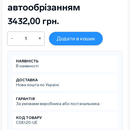
автообрізанням
3432,00
грн.
Чековий
-
+
Додати в кошик
принтер
ASAP
POS
C58120
НАЯВНІСТЬ
з
В наявності
автообрізанням
кількість
ДОСТАВКА
Нова пошта по Україні
ГАРАНТІЯ
За умовами виробника або постачальника
КОД ТОВАРУ
C58120-UE