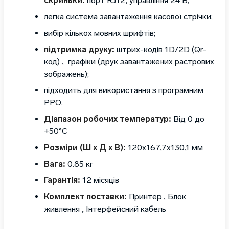
скриньки:
порт RJ12, управління 24 В;
легка система завантаження касової стрічки;
вибір кількох мовних шрифтів;
підтримка друку:
штрих-кодів 1D/2D (Qr-
код) , графіки (друк завантажених растрових
зображень);
підходить для використання з програмним
РРО.
Діапазон робочих температур:
Від 0 до
+50°C
Розміри (Ш х Д х В):
120х167,7х130,1 мм
Вага:
0.85 кг
Гарантія:
12 місяців
Комплект поставки:
Принтер , Блок
живлення , Інтерфейсний кабель