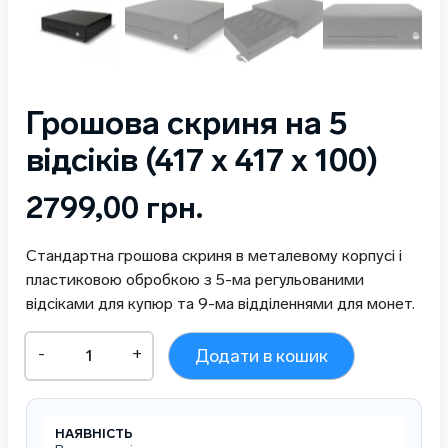
Грошова скриня на 5
відсіків (417 х 417 х 100)
2799,00
грн.
Стандартна грошова скриня в металевому корпусі і
пластиковою обробкою з 5-ма регульованими
відсіками для купюр та 9-ма відділеннями для монет.
Грошова
-
+
Додати в кошик
скриня
на
5
відсіків
НАЯВНІСТЬ
(417