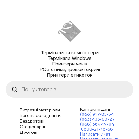
Термінали та комп’ютери
Термінали Windows
Принтери чеків
POS стійки, грошові скрині
Принтери етикеток
Пошук
товарів
Контактні дані
Витратні матеріали
(066) 917-85-54
Вагове обладнання
(063) 433-60-27
Бездротові
(068) 384-19-04
Стаціонарні
0800-21-78-68
Дротові
Написати у чат