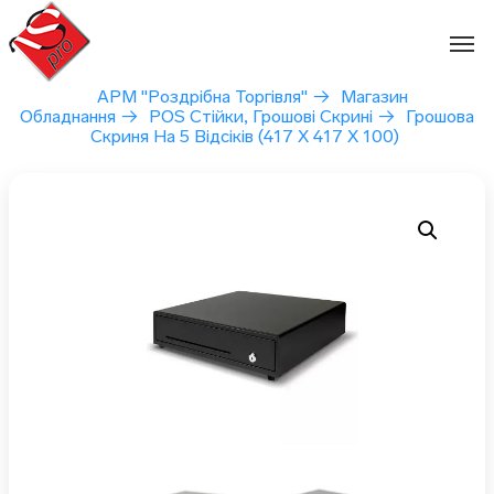
Перейти
до
вмісту
АРМ "Роздрібна Торгівля"
→
Магазин
Обладнання
→
POS Стійки, Грошові Скрині
→
Грошова
Скриня На 5 Відсіків (417 Х 417 Х 100)