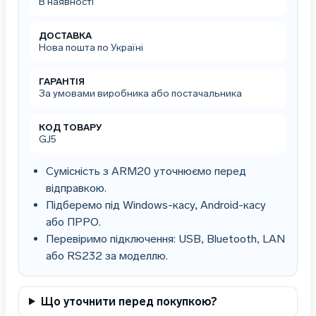
В наявності
х
417
х
ДОСТАВКА
Нова пошта по Україні
100)
кількість
ГАРАНТІЯ
За умовами виробника або постачальника
КОД ТОВАРУ
GJ5
Сумісність з ARM20 уточнюємо перед
відправкою.
Підберемо під Windows-касу, Android-касу
або ПРРО.
Перевіримо підключення: USB, Bluetooth, LAN
або RS232 за моделлю.
Що уточнити перед покупкою?