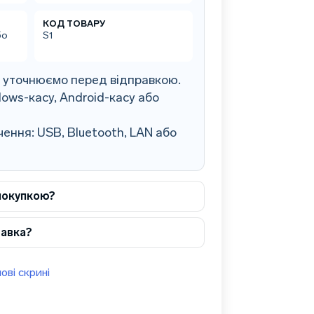
КОД ТОВАРУ
бо
S1
0 уточнюємо перед відправкою.
ows-касу, Android-касу або
ення: USB, Bluetooth, LAN або
покупкою?
тавка?
ові скрині