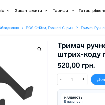
іс
Завантажити
Тарифи
Готові рішен
Обладнання
→
POS Стійки, Грошові Скрині
→
Тримач Ручно
Тримач ручн
штрих-коду 
520,00
грн.
Тримач
-
+
Дод
ручного
сканера
штрих-
коду
НАЯВНІСТЬ
горизонтальний
В наявності
кількість