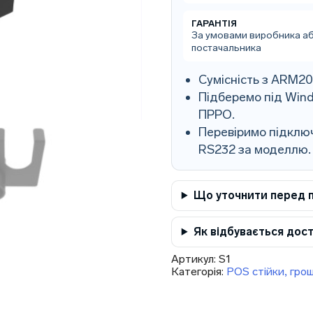
ГАРАНТІЯ
За умовами виробника а
постачальника
Сумісність з ARM2
Підберемо під Wind
ПРРО.
Перевіримо підключ
RS232 за моделлю.
Що уточнити перед 
Як відбувається дос
Артикул:
S1
Категорія:
POS стійки, грош