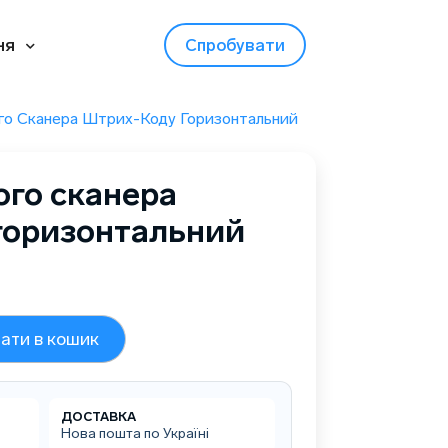
ня
Спробувати
го Сканера Штрих-Коду Горизонтальний
ого сканера
горизонтальний
ати в кошик
ДОСТАВКА
Нова пошта по Україні