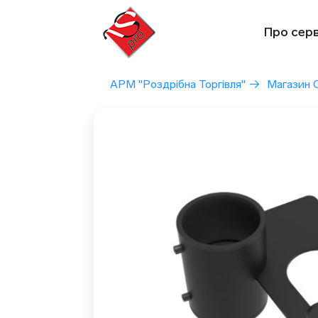
Перейти
до
Про серв
вмісту
АРМ "Роздрібна Торгівля"
→
Магазин 