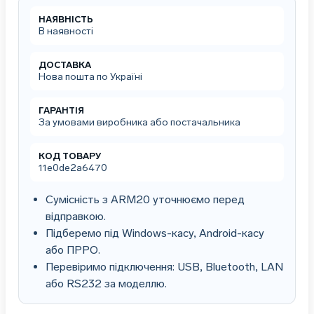
струбцина
НАЯВНІСТЬ
кількість
В наявності
ДОСТАВКА
Нова пошта по Україні
ГАРАНТІЯ
За умовами виробника або постачальника
КОД ТОВАРУ
11e0de2a6470
Сумісність з ARM20 уточнюємо перед
відправкою.
Підберемо під Windows-касу, Android-касу
або ПРРО.
Перевіримо підключення: USB, Bluetooth, LAN
або RS232 за моделлю.