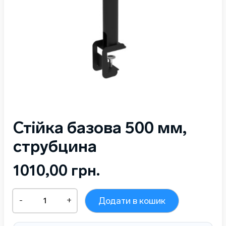
Стійка базова 500 мм,
струбцина
1010,00
грн.
Стійка
-
+
Додати в кошик
базова
500
мм,