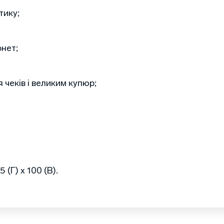
тику;
онет;
 чеків і великим купюр;
 (Г) х 100 (В).