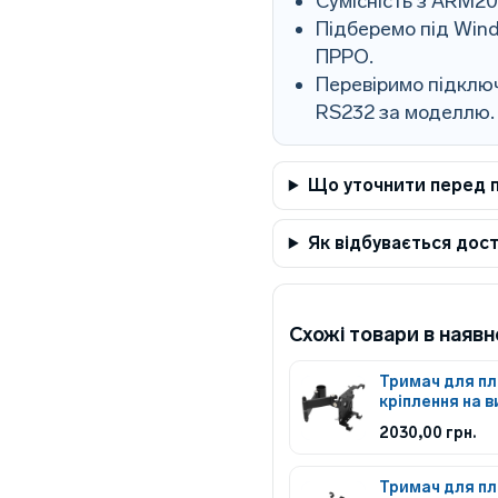
Сумісність з ARM2
Підберемо під Wind
ПРРО.
Перевіримо підключ
RS232 за моделлю.
Що уточнити перед 
Як відбувається дос
Схожі товари в наявн
Тримач для пл
кріплення на в
2030,00
грн.
Тримач для пл