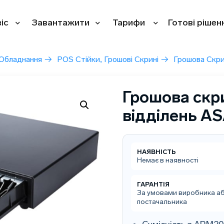
іс
Завантажити
Тарифи
Готові рішен
Обладнання
→
POS Стійки, Грошові Скрині
→
Грошова Скри
Грошова скр
відділень AS
НАЯВНІСТЬ
Немає в наявності
ГАРАНТІЯ
За умовами виробника а
постачальника