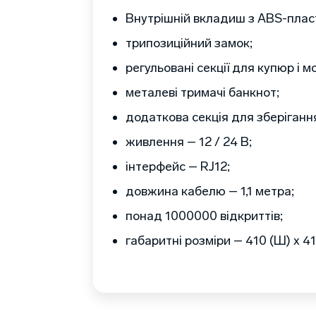
Внутрішній вкладиш з ABS-плас
трипозиційний замок;
регульовані секції для купюр і м
металеві тримачі банкнот;
додаткова секція для зберігання
живлення – 12 / 24 В;
інтерфейс – RJ12;
довжина кабелю – 1,1 метра;
понад 1000000 відкриттів;
габаритні розміри – 410 (Ш) х 415