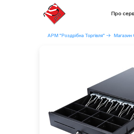
Перейти
до
Про серв
вмісту
АРМ "Роздрібна Торгівля"
→
Магазин 