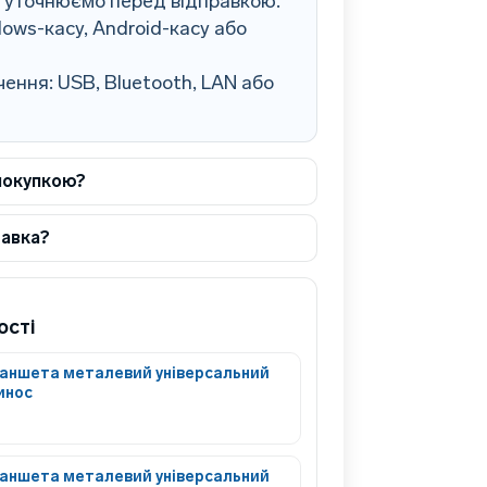
0 уточнюємо перед відправкою.
ows-касу, Android-касу або
ення: USB, Bluetooth, LAN або
покупкою?
тавка?
ості
аншета металевий універсальний
инос
аншета металевий універсальний