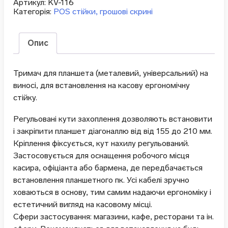
Артикул:
KV-116
Категорія:
POS стійки, грошові скрині
Опис
Тримач для планшета (металевий, універсальний) на
виносі, для встановлення на касову ергономічну
стійку.
Регульовані кути захоплення дозволяють встановити
і закріпити планшет діагоналлю від від 155 до 210 мм.
Кріплення фіксується, кут нахилу регульований.
Застосовується для оснащення робочого місця
касира, офіціанта або бармена, де передбачається
встановлення планшетного пк. Усі кабелі зручно
ховаються в основу, тим самим надаючи ергономіку і
естетичний вигляд на касовому місці.
Сфери застосування: магазини, кафе, ресторани та ін.