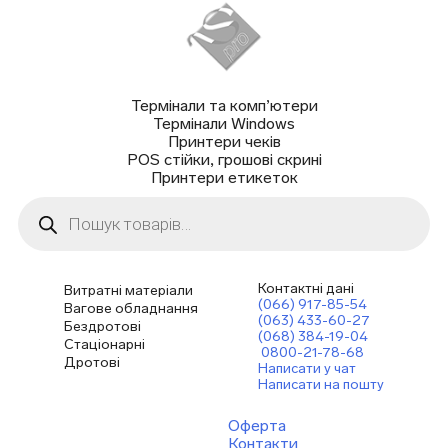
Термінали та комп’ютери
Термінали Windows
Принтери чеків
POS стійки, грошові скрині
Принтери етикеток
Пошук
товарів
Контактні дані
Витратні матеріали
(066) 917-85-54
Вагове обладнання
(063) 433-60-27
Бездротові
(068) 384-19-04
Стаціонарні
0800-21-78-68
Дротові
Написати у чат
Написати на пошту
Оферта
Контакти