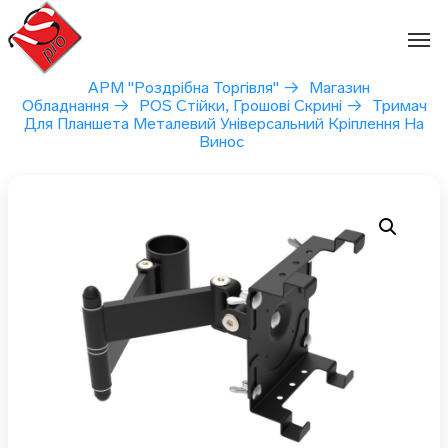
Перейти
до
вмісту
АРМ "Роздрібна Торгівля"
→
Магазин
Обладнання
→
POS Стійки, Грошові Скрині
→
Тримач
Для Планшета Металевий Універсальний Кріплення На
Винос