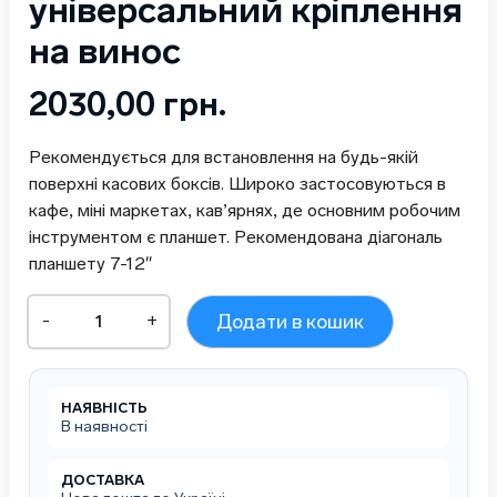
універсальний кріплення
на винос
2030,00
грн.
Рекомендується для встановлення на будь-якій
поверхні касових боксів. Широко застосовуються в
кафе, міні маркетах, кав’ярнях, де основним робочим
інструментом є планшет. Рекомендована діагональ
планшету 7-12″
Тримач
-
+
Додати в кошик
для
планшета
металевий
універсальний
НАЯВНІСТЬ
кріплення
В наявності
на
винос
кількість
ДОСТАВКА