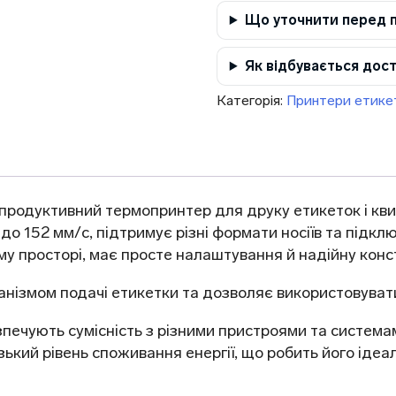
Що уточнити перед 
Як відбувається дос
Категорія:
Принтери етике
продуктивний термопринтер для друку етикеток і кви
о 152 мм/с, підтримує різні формати носіїв та підклю
у просторі, має просте налаштування й надійну конс
нізмом подачі етикетки та дозволяє використовуват
печують сумісність з різними пристроями та системам
изький рівень споживання енергії, що робить його іде