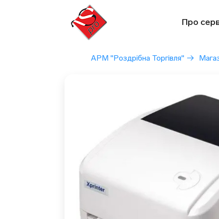
Перейти
до
Про серв
вмісту
АРМ "Роздрібна Торгівля"
→
Мага