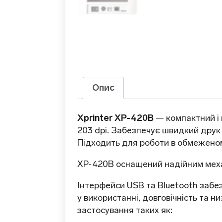
Опис
Xprinter XP-420B
— компактний і 
203 dpi. Забезпечує швидкий друк д
Підходить для роботи в обмеженом
XP-420B оснащений надійним меха
Інтерфейси USB та Bluetooth забез
у використанні, довговічність та н
застосування таких як: