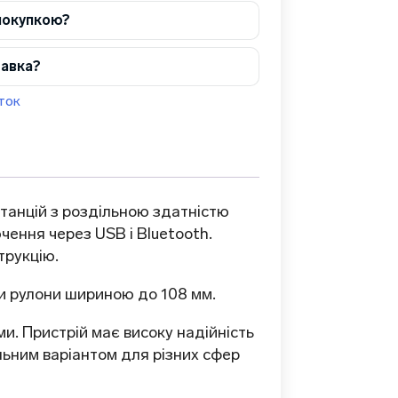
покупкою?
тавка?
ток
танцій з роздільною здатністю
чення через USB і Bluetooth.
трукцію.
и рулони шириною до 108 мм.
и. Пристрій має високу надійність
альним варіантом для різних сфер