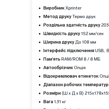
Виробник
Xprinter
Метод друку
Термо друк
Роздільна здатність друку
203
Швидкість друку
152 мм/сек
Ширина друку
До 108 мм
Інтерфейс підключення
USB, B
Пам’ять
RAM/ROM 8 / 8 МБ
Автообрізчик
Опція
Відокремлювач етикеток
Опці
Діапазон робочих температур
Розміри
(Ш х Д х В) 215x178x15
Вага
1.31 кг