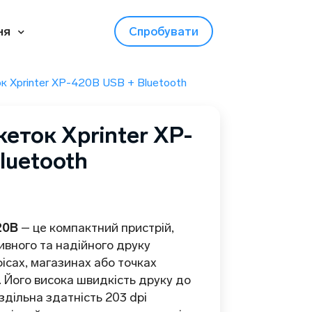
ня
Спробувати
к Xprinter XP-420B USB + Bluetooth
еток Xprinter XP-
luetooth
20B
– це компактний пристрій,
вного та надійного друку
ісах, магазинах або точках
. Його висока швидкість друку до
здільна здатність 203 dpi