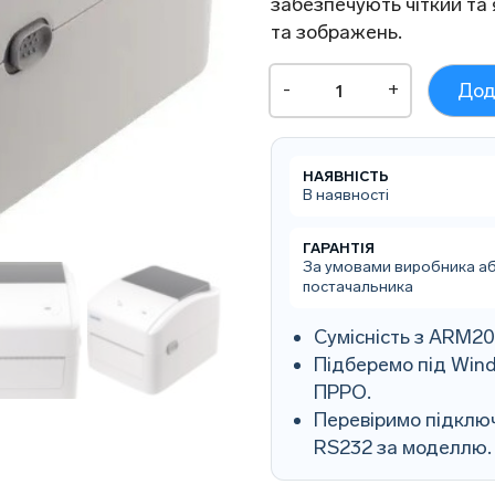
забезпечують чіткий та 
та зображень.
Принтер
-
+
Дод
етикеток
Xprinter
XP-
420B
НАЯВНІСТЬ
USB
В наявності
+
Bluetooth
кількість
ГАРАНТІЯ
За умовами виробника а
постачальника
Сумісність з ARM2
Підберемо під Wind
ПРРО.
Перевіримо підключ
RS232 за моделлю.