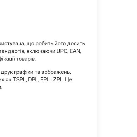
истувача, що робить його досить
стандартів, включаючи UPC, EAN,
кації товарів.
друк графіки та зображень,
 як TSPL, DPL, EPL і ZPL. Це
.