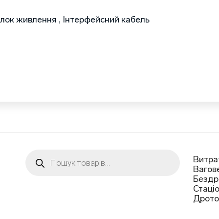
Блок живлення , Інтерфейсний кабель
Пошук
Витра
товарів
Вагов
Бездр
Стаці
Дрото