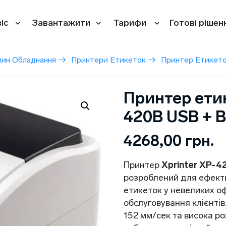
іс
Завантажити
Тарифи
Готові рішен
зин Обладнання
→
Принтери Етикеток
→
Принтер Етикето
Принтер етик
420B USB + B
4268,00
грн.
Принтер
Xprinter XP-4
розроблений для ефекти
етикеток у невеликих оф
обслуговування клієнтів
152 мм/сек та висока ро