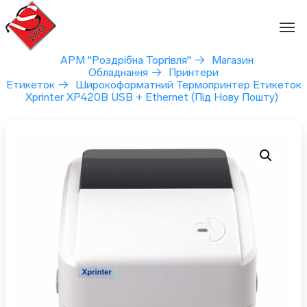
Перейти
до
вмісту
АРМ "Роздрібна Торгівля"
→
Магазин
Обладнання
→
Принтери
Етикеток
→
Широкоформатний Термопринтер Етикеток
Xprinter XP420B USB + Ethernet (під Нову Пошту)