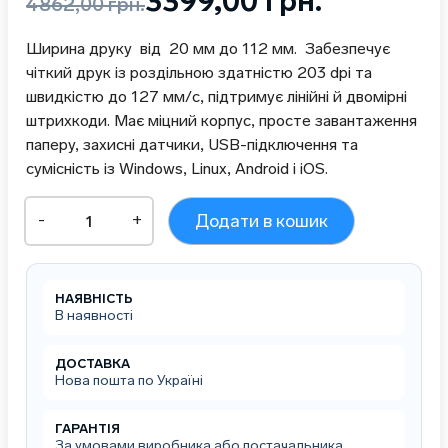
Оригінальна
Поточна
3399,00
грн.
4862,00
грн.
ціна:
ціна:
Ширина друку від 20 мм до 112 мм. Забезпечує
4862,00 грн..
3399,00 грн..
чіткий друк із роздільною здатністю 203 dpi та
швидкістю до 127 мм/с, підтримує лінійні й двомірні
штрихкоди. Має міцний корпус, просте завантаження
паперу, захисні датчики, USB-підключення та
сумісність із Windows, Linux, Android і iOS.
Широкоформатний
-
+
Додати в кошик
термопринтер
етикеток
Xprinter
XP420B
НАЯВНІСТЬ
USB
В наявності
+
Ethernet
(під
ДОСТАВКА
Нова пошта по Україні
Нову
пошту)
кількість
ГАРАНТІЯ
За умовами виробника або постачальника