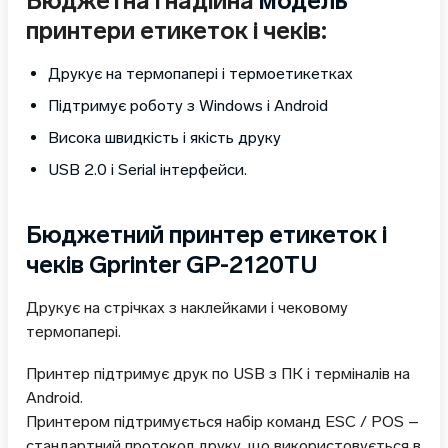
Бюджетна і надійна
модель
принтери етикеток і чеків:
Друкує на термопапері і термоетикетках
Підтримує роботу з Windows і Android
Висока швидкість і якість друку
USB 2.0 і Serial інтерфейси.
Бюджетний принтер етикеток і
чеків Gprinter GP-2120TU
Друкує на стрічках з наклейками і чековому
термопапері.
Принтер підтримує друк по USB з ПК і терміналів на
Android.
Принтером підтримується набір команд ESC / POS –
стандартний протокол друку, що використовується в