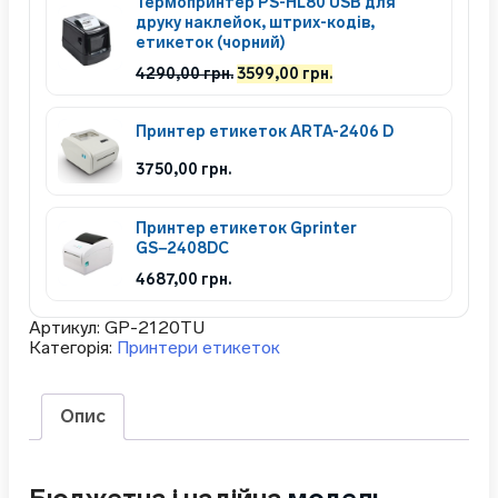
Термопринтер PS-HL80 USB для
друку наклейок, штрих-кодів,
етикеток (чорний)
Оригінальна
Поточна
4290,00
грн.
3599,00
грн.
ціна:
ціна:
4290,00 грн..
3599,00 грн..
Принтер етикеток ARTA-2406 D
3750,00
грн.
Принтер етикеток Gprinter
GS−2408DC
4687,00
грн.
Артикул:
GP-2120TU
Категорія:
Принтери етикеток
Опис