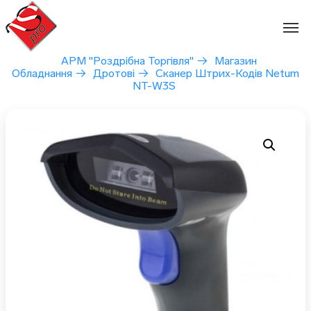
Перейти
до
вмісту
АРМ "Роздрібна Торгівля"
→
Магазин
Обладнання
→
Дротові
→
Сканер Штрих-Кодів Netum
NT-W3S