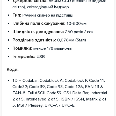
Джерело світла:
650нм CCD (безпечне видиме
світло), світлодіодний іміджер
Тип:
Ручний сканер на підставці
Глибина поля сканування:
10-800мм
Швидкість декодування:
260 разів / сек
Роздільна здатність:
0,076мм (3міл)
Помилки:
менше 1/8 мільйонів
Інтерфейс:
USB
Коди:
1D – Codabar, Codablock A, Codablock F, Code 11,
Code32; Code 39, Code 93, Code 128, EAN-13 &
EAN-8, Full ASCII Code39, GS1 Data Bar, Industrial
2 of 5, Interleaved 2 of 5, ISBN / ISSN, Matrix 2 of
5, MSI / Plessey, UPC-A / UPC-E