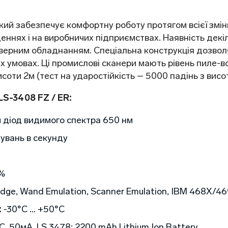
ий забезпечує комфортну роботу протягом всієї зміни
еннях і на виробничих підприємствах. Наявність декі
ерверним обладнанням. Спеціальна конструкція дозвол
 умовах. Ці промислові сканери мають рівень пиле-в
соти 2м (тест на ударостійкість – 5000 падінь з висот
LS-3408 FZ / ER:
діод видимого спектра 650 нм
увань в секунду
%
ge, Wand Emulation, Scanner Emulation, IBM 468X/46
:
-30°C … +50°С
, 50мА, LS 3478: 2200 mAh Lithium Ion Battery