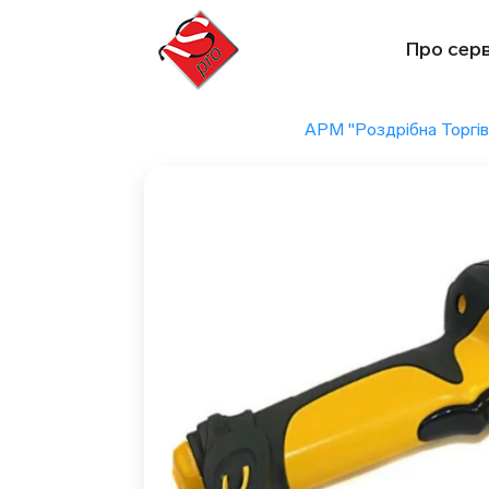
Перейти
до
Про серв
вмісту
АРМ "Роздрібна Торгів