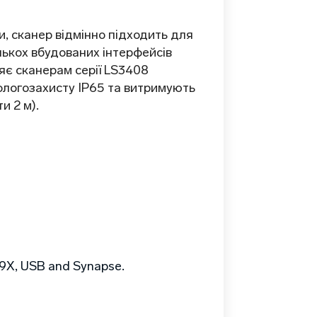
, сканер відмінно підходить для
лькох вбудованих інтерфейсів
яє сканерам серії LS3408
ологозахисту IP65 та витримують
и 2 м).
9X, USB and Synapse.