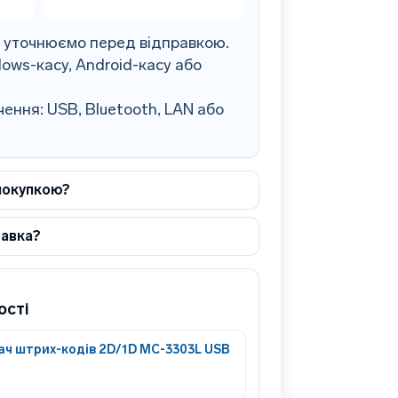
0 уточнюємо перед відправкою.
ows-касу, Android-касу або
ення: USB, Bluetooth, LAN або
покупкою?
тавка?
ості
ач штрих-кодів 2D/1D MC-3303L USB