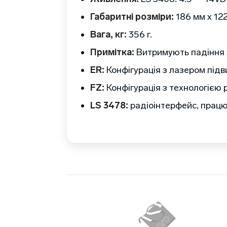
Габаритні розміри:
186 мм х 122
Вага, кг:
356 г.
Примітка:
Витримують падіння з
ER:
Конфігурація з лазером підв
FZ:
Конфігурація з технологією 
LS 3478:
радіоінтерфейс, працює 