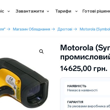
іс
Завантажити
Тарифи
Готові рішен
ля"
→
Магазин Обладнання
→
Дротові
→
Motorola (Symbo
Motorola (Sy
промислови
14625,00
грн.
НАЯВНІСТЬ
Немає в наявності
ГАРАНТІЯ
За умовами виробника а