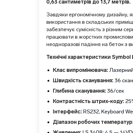
0,63 сантиметрів до 13,7 метрів.
Завдяки ергономічному дизайну, як
використання в складських приміщ
забезпечує сумісність з різним с
працювати в жорстких промислових
неодноразові падіння на бетон з ви
Технічні характеристики Symbol 
Клас випромінювача:
Лазерний 
Швидкість сканування:
36 скан
Глибина сканування:
36/сек
Контрастність штрих-коду:
25
Інтерфейс:
RS232, Keyboard Wed
Діапазон робочих температур
Живлення:
LS 3408: 4.5 — 14VDC