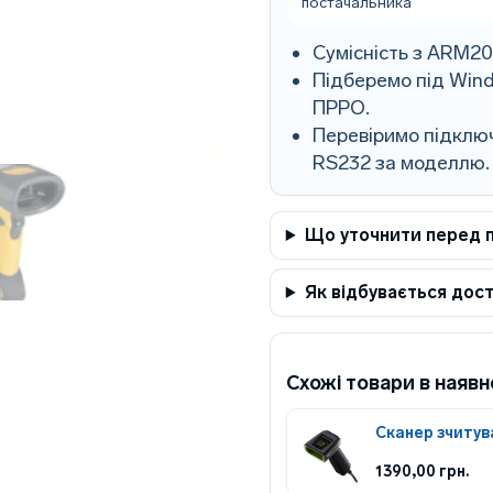
постачальника
Сумісність з ARM2
Підберемо під Wind
ПРРО.
Перевіримо підключ
RS232 за моделлю.
Що уточнити перед 
Як відбувається дос
Схожі товари в наявн
Сканер зчитув
1390,00
грн.