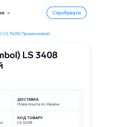
ня
Спробувати
l) LS 3408 Промисловий
mbol) LS 3408
й
ДОСТАВКА
Нова пошта по Україні
КОД ТОВАРУ
бо
LS 3408