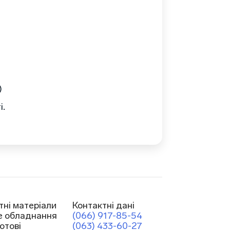
)
і.
тні матеріали
Контактні дані
е обладнання
(066) 917-85-54
отові
(063) 433-60-27