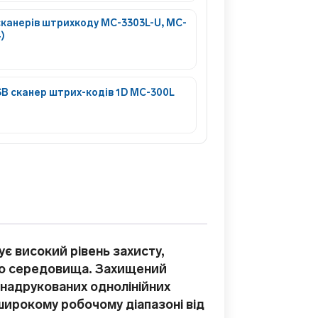
сканерів штрихкоду MC-3303L-U, MC-
)
 сканер штрих-кодів 1D MC-300L
ує високий рівень захисту,
ого середовища. Захищений
 надрукованих однолінійних
широкому робочому діапазоні від