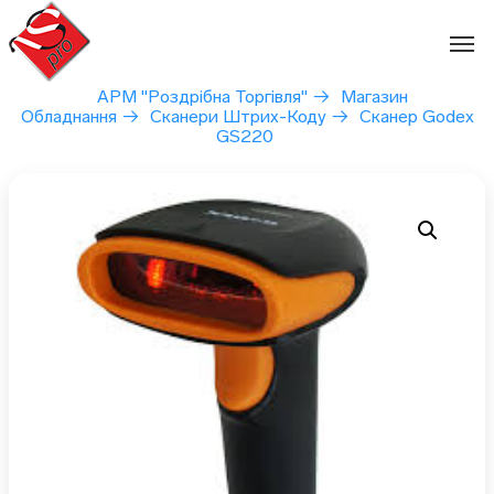
Перейти
до
вмісту
АРМ "Роздрібна Торгівля"
→
Магазин
Обладнання
→
Сканери Штрих-Коду
→
Сканер Godex
GS220