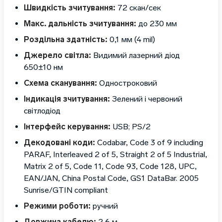
Швидкість зчитування:
72 скан/сек
Макс. дальність зчитування:
до 230 мм
Роздільна здатність:
0,1 мм (4 mil)
Джерело світла:
Видимий лазерний діод
650±10 нм
Схема сканування:
Одностроковий
Індикація зчитування:
Зелений і червоний
світлодіод
Інтерфейс керування:
USB; PS/2
Декодовані коди:
Codabar, Code 3 of 9 including
PARAF, Interleaved 2 of 5, Straight 2 of 5 Industrial,
Matrix 2 of 5, Code 11, Code 93, Code 128, UPC,
EAN/JAN, China Postal Code, GS1 DataBar. 2005
Sunrise/GTIN compliant
Режими роботи:
ручний
Довжина кабелю:
2,6 м