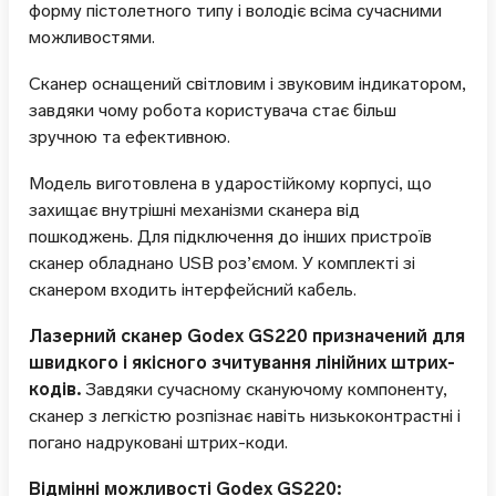
форму пістолетного типу і володіє всіма сучасними
можливостями.
Сканер оснащений світловим і звуковим індикатором,
завдяки чому робота користувача стає більш
зручною та ефективною.
Модель виготовлена в ударостійкому корпусі, що
захищає внутрішні механізми сканера від
пошкоджень. Для підключення до інших пристроїв
сканер обладнано USB роз’ємом. У комплекті зі
сканером входить інтерфейсний кабель.
Лазерний сканер Godex GS220 призначений для
швидкого і якісного зчитування лінійних штрих-
кодів.
Завдяки сучасному скануючому компоненту,
сканер з легкістю розпізнає навіть низькоконтрастні і
погано надруковані штрих-коди.
Відмінні можливості Godex GS220: