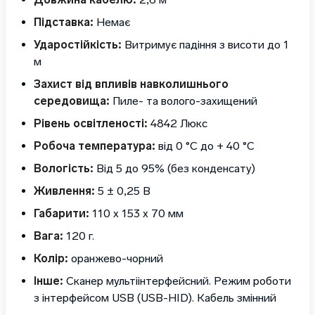
Підставка:
Немає
Ударостійкість:
Витримує падіння з висоти до 1
м
Захист від впливів навколишнього
середовища:
Пиле- та волого-захищений
Рівень освітленості:
4842 Люкс
Робоча температура:
від 0 °С до + 40 °С
Вологість:
Від 5 до 95% (без конденсату)
Живлення:
5 ± 0,25 В
Габарити:
110 x 153 x 70 мм
Вага:
120 г.
Колір:
оранжево-чорний
Інше:
Сканер мультіінтерфейсний. Режим роботи
з інтерфейсом USB (USB-HID). Кабель змінний