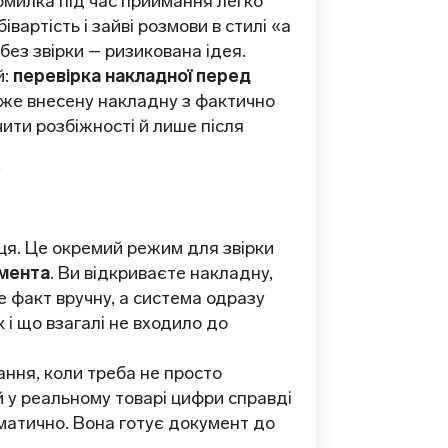
омилка під час приймання легко
артість і зайві розмови в стилі «а
ез звірки – ризикована ідея.
й:
перевірка накладної перед
 вже внесену накладну з фактично
чити розбіжності й лише після
/
ця. Це окремий режим для звірки
мента
. Ви відкриваєте накладну,
е факт вручну, а система одразу
 і що взагалі не входило до
ння, коли треба не просто
й у реальному товарі цифри справді
матично. Вона готує документ до