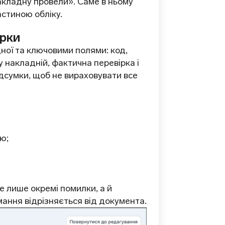
акладну провели». Саме в ньому
астиною обліку.
ірки
дної та ключовими полями: код,
 у накладній, фактична перевірка і
ідсумки, щоб не вираховувати все
ю;
е лише окремі помилки, а й
мання відрізняється від документа.