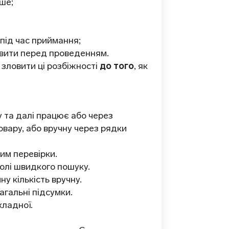
ше;
під час приймання;
авити перед проведенням.
 зловити ці розбіжності
до того
, як
у та далі працює або через
овару, або вручну через рядки
им перевірки.
олі швидкого пошуку.
у кількість вручну.
агальні підсумки.
кладної.