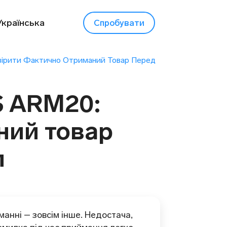
Українська
Спробувати
Звірити Фактично Отриманий Товар Перед
S ARM20:
ний товар
м
манні – зовсім інше. Недостача,