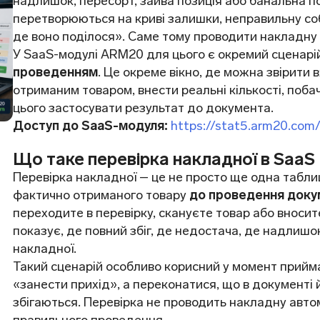
надлишок, пересорт, зайва позиція або банальна п
перетворюються на криві залишки, неправильну собів
де воно поділося». Саме тому проводити накладну б
У SaaS-модулі ARM20 для цього є окремий сценарі
проведенням
. Це окреме вікно, де можна звірити
отриманим товаром, внести реальні кількості, поба
цього застосувати результат до документа.
Доступ до SaaS-модуля:
https://stat5.arm20.com
Що таке перевірка накладної в SaaS
Перевірка накладної – це не просто ще одна табли
фактично отриманого товару
до проведення доку
переходите в перевірку, скануєте товар або вносит
показує, де повний збіг, де недостача, де надлишок
накладної.
Такий сценарій особливо корисний у момент прийма
«занести прихід», а переконатися, що в документі 
збігаються. Перевірка не проводить накладну авто