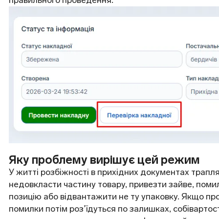
правильного проведення.
Яку проблему вирішує цей режим
У житті розбіжності в прихідних документах трапля
недовкласти частину товару, привезти зайве, помил
позицію або відвантажити не ту упаковку. Якщо про
помилки потім роз’їдуться по залишках, собівартості,