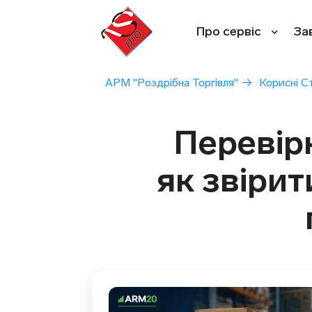
Перейти
до
Про сервіс
За
вмісту
АРМ "Роздрібна Торгівля"
→
Корисні С
Перевір
як звіри