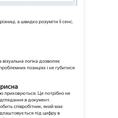
зниці, а швидко розуміти її сенс.
а візуальна логіка дозволяє
роблемних позиціях і не губитися
орисна
ю приховуються. Це потрібно не
ідглядання в документ.
бить співробітник, який має
підлаштовується під цифру в