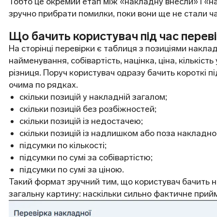
Тобто це окремий етап між «накладну внесли» і «н
зручно прибрати помилки, поки вони ще не стали ч
Що бачить користувач під час перев
На сторінці перевірки є таблиця з позиціями накла
найменування, собівартість, націнка, ціна, кількість
різниця. Поруч користувач одразу бачить короткі п
очима по рядках.
скільки позицій у накладній загалом;
скільки позицій без розбіжностей;
скільки позицій із недостачею;
скільки позицій із надлишком або поза накладно
підсумки по кількості;
підсумки по сумі за собівартістю;
підсумки по сумі за ціною.
Такий формат зручний тим, що користувач бачить н
загальну картину: наскільки сильно фактичне прий