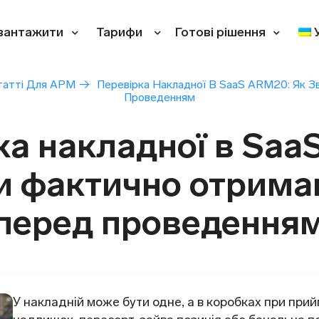
вантажити
Тарифи
Готові рішення
татті Для АРМ
→
Перевірка Накладної В SaaS ARM20: Як 
Проведенням
ка накладної в Saa
ти фактично отрима
перед проведення
У накладній може бути одне, а в коробках при прий