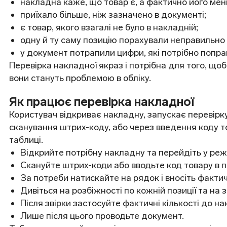
накладна каже, що товар є, а фактично його мен
приїхало більше, ніж зазначено в документі;
є товар, якого взагалі не було в накладній;
одну й ту саму позицію порахували неправильно 
у документ потрапили цифри, які потрібно попр
Перевірка накладної якраз і потрібна для того, щоб
вони стануть проблемою в обліку.
Як працює перевірка накладної
Користувач відкриває накладну, запускає перевірк
сканування штрих-коду, або через введення коду т
таблиці.
Відкрийте потрібну накладну та перейдіть у реж
Скануйте штрих-коди або вводьте код товару в п
За потреби натискайте на рядок і вносіть фактичн
Дивіться на розбіжності по кожній позиції та на з
Після звірки застосуйте фактичні кількості до на
Лише після цього проводьте документ.