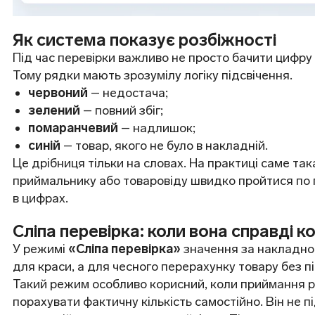
Як система показує розбіжності
Під час перевірки важливо не просто бачити цифру рі
Тому рядки мають зрозумілу логіку підсвічення.
червоний
– недостача;
зелений
– повний збіг;
помаранчевий
– надлишок;
синій
– товар, якого не було в накладній.
Це дрібниця тільки на словах. На практиці саме так
приймальнику або товаровіду швидко пройтися по п
в цифрах.
Сліпа перевірка: коли вона справді к
У режимі
«Сліпа перевірка»
значення за накладно
для краси, а для чесного перерахунку товару без п
Такий режим особливо корисний, коли приймання ро
порахувати фактичну кількість самостійно. Він не 