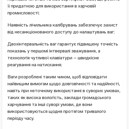
її придатною для використання в харчовій
промисловості;
Наявність лічильника калібрувань забезпечує захист
від несанкціонованого доступу до налаштувань ваг;
Двохінтервальність ваг гарантує підвищену точність
показань у першомі інтвервалі зважування, а
технологія чутливої клавіатури – швидкісне
реагування на натискання;
Ваги розроблені таким чином, щоб відповідати
найвищим вимогам щодо довговічності та надійності,
навіть при неточному використанні в суворих умовах,
таких як висока вологість, заклади громадського
харчування та інші суворі умови, де вони
використовуються щодня протягом тривалого
періоду часу.