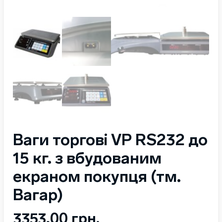
Ваги торгові VP RS232 до
15 кг. з вбудованим
екраном покупця (тм.
Вагар)
3353,00
грн.