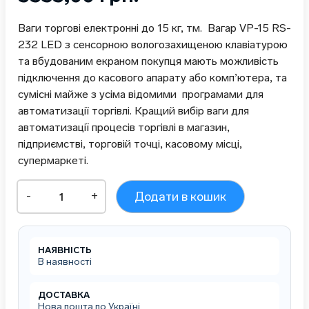
Ваги торгові електронні до 15 кг, тм. Вагар VP-15 RS-
232 LED з сенсорною вологозахищеною клавіатурою
та вбудованим екраном покупця мають можливість
підключення до касового апарату або комп’ютера, та
сумісні майже з усіма відомими програмами для
автоматизації торгівлі. Кращий вибір ваги для
автоматизації процесів торгівлі в магазин,
підприємстві, торговій точці, касовому місці,
супермаркеті.
Ваги
-
+
Додати в кошик
торгові
VP
RS232
до
НАЯВНІСТЬ
15
В наявності
кг.
з
вбудованим
ДОСТАВКА
Нова пошта по Україні