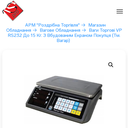
Перейти
до
вмісту
АРМ "Роздрібна Торгівля"
→
Магазин
Обладнання
→
Вагове Обладнання
→
Ваги Торгові VP
RS232 До 15 Кг. З Вбудованим Екраном Покупця (тм.
Вагар)