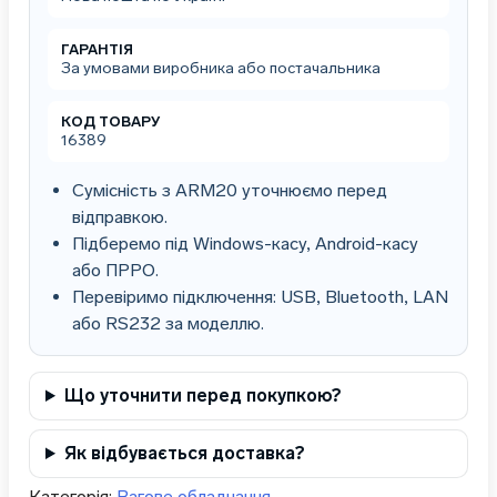
екраном
покупця
(тм.
ГАРАНТІЯ
Вагар)
За умовами виробника або постачальника
кількість
КОД ТОВАРУ
16389
Сумісність з ARM20 уточнюємо перед
відправкою.
Підберемо під Windows-касу, Android-касу
або ПРРО.
Перевіримо підключення: USB, Bluetooth, LAN
або RS232 за моделлю.
Що уточнити перед покупкою?
Як відбувається доставка?
Категорія:
Вагове обладнання