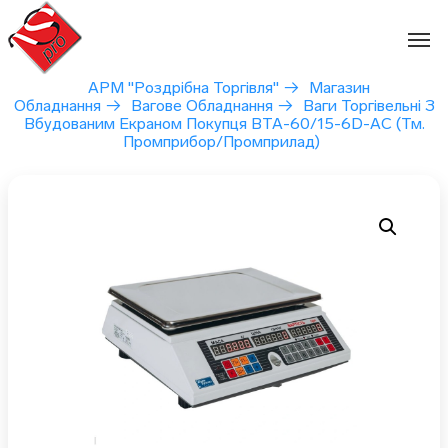
Перейти
до
вмісту
АРМ "Роздрібна Торгівля"
→
Магазин
Обладнання
→
Вагове Обладнання
→
Ваги Торгівельні З
Вбудованим Екраном Покупця ВТА-60/15-6D-AС (тм.
Промприбор/Промприлад)