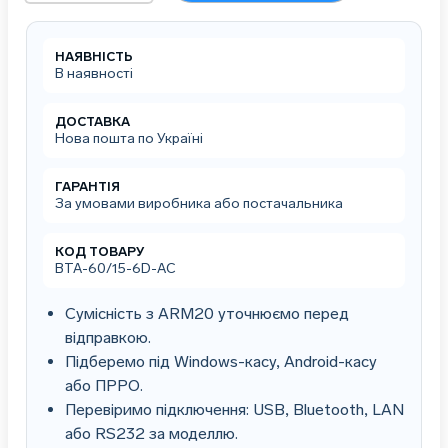
з
вбудованим
екраном
НАЯВНІСТЬ
покупця
В наявності
ВТА-60/15-
6D-
AС
ДОСТАВКА
Нова пошта по Україні
(тм.
Промприбор/
Промприлад)
ГАРАНТІЯ
кількість
За умовами виробника або постачальника
КОД ТОВАРУ
ВТА-60/15-6D-AС
Сумісність з ARM20 уточнюємо перед
відправкою.
Підберемо під Windows-касу, Android-касу
або ПРРО.
Перевіримо підключення: USB, Bluetooth, LAN
або RS232 за моделлю.