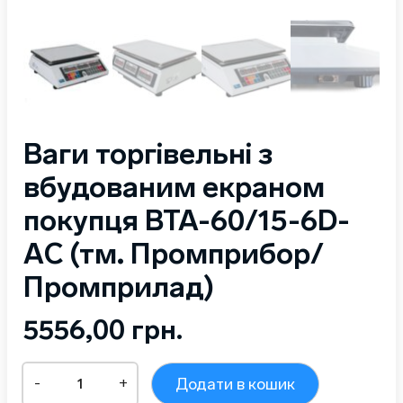
Ваги торгівельні з
вбудованим екраном
покупця ВТА-60/15-6D-
AС (тм. Промприбор/
Промприлад)
5556,00
грн.
Ваги
-
+
Додати в кошик
торгівельні