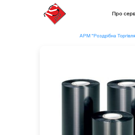
Перейти
до
Про серв
вмісту
АРМ "Роздрібна Торгівля