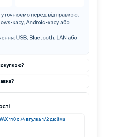
0 уточнюємо перед відправкою.
ows-касу, Android-касу або
ення: USB, Bluetooth, LAN або
покупкою?
тавка?
ості
AX 110 x 74 втулка 1/2 дюйма