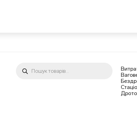
Пошук
Витра
товарів
Вагов
Бездр
Стаці
Дрото