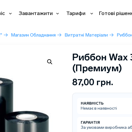
іс
Завантажити
Тарифи
Готові рішен
"
→
Магазин Обладнання
→
Витратні Матеріали
→
Риббон
Риббон Wax 
(Премиум)
87,00
грн.
НАЯВНІСТЬ
Немає в наявності
ГАРАНТІЯ
За умовами виробника а