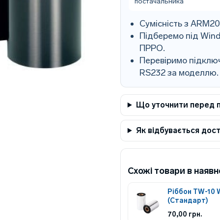
постачальника
Сумісність з ARM2
Підберемо під Wind
ПРРО.
Перевіримо підключ
RS232 за моделлю.
Що уточнити перед 
Як відбувається дос
Схожі товари в наявн
Ріббон TW-10 W
(Стандарт)
70,00
грн.