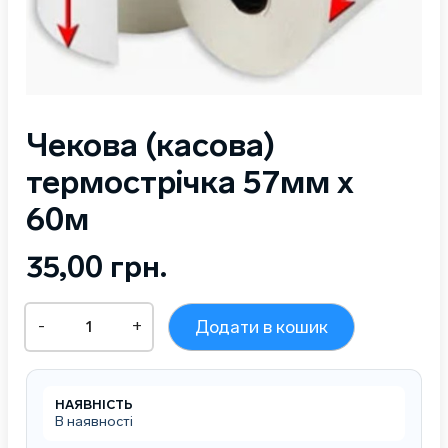
Чекова (касова)
термострічка 57мм х
60м
35,00
грн.
Чекова
-
+
Додати в кошик
(касова)
термострічка
57мм
х
НАЯВНІСТЬ
60м
В наявності
кількість