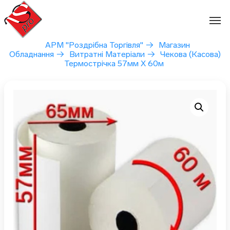
Перейти
до
вмісту
АРМ "Роздрібна Торгівля"
→
Магазин
Обладнання
→
Витратні Матеріали
→
Чекова (касова)
Термострічка 57мм Х 60м