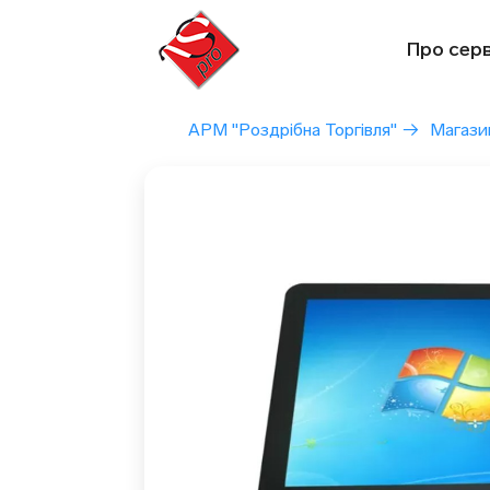
Перейти
до
Про серв
вмісту
АРМ "Роздрібна Торгівля"
→
Магази