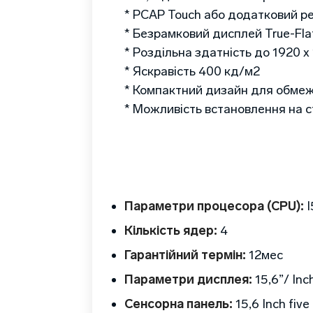
* PCAP Touch або додатковий р
* Безрамковий дисплей True-Fla
* Роздільна здатність до 1920 x
* Яскравість 400 кд/м2
* Компактний дизайн для обмеж
* Можливість встановлення на с
Параметри процесора (CPU):
I
Кількість ядер:
4
Гарантійний термін:
12
мес
Параметри дисплея:
15,6”
/ In
Сенсорна панель:
15,6 Inch fiv