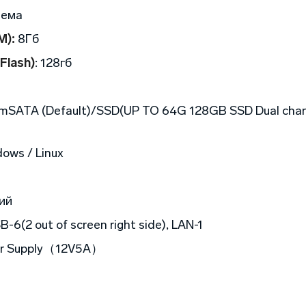
нема
M):
8
Гб
Flash)
:
128
гб
SATA (Default)/SSD(UP TO 64G 128GB SSD Dual chann
ows / Linux
ий
B-6(2 out of screen right side), LAN-1
r Supply（12V5A）