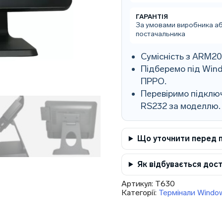
15,6'')
кількість
ГАРАНТІЯ
За умовами виробника а
постачальника
Сумісність з ARM2
Підберемо під Wind
ПРРО.
Перевіримо підключ
RS232 за моделлю.
Що уточнити перед 
Як відбувається дос
Артикул:
T630
Категорії:
Термінали Windo