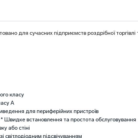
овано для сучасних підприємств роздрібної торгівлі т
ого класу
ласу A
виведення для периферійних пристроїв
C * Швидке встановлення та простота обслуговування
ку або стіні
і світлодіодним підсвічуванням