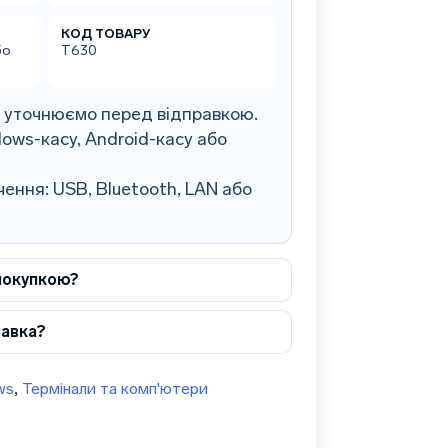
КОД ТОВАРУ
бо
T630
0 уточнюємо перед відправкою.
ows-касу, Android-касу або
ення: USB, Bluetooth, LAN або
покупкою?
тавка?
ws
,
Термінали та комп'ютери