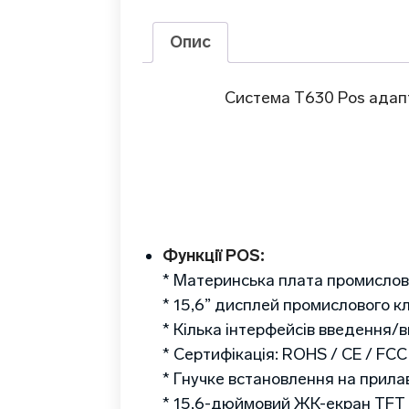
Опис
Система T630 Pos адапт
Функції POS:
* Материнська плата промислов
* 15,6” дисплей промислового к
* Кілька інтерфейсів введення/
* Сертифікація: ROHS / CE / FC
* Гнучке встановлення на прилав
* 15,6-дюймовий ЖК-екран TFT з