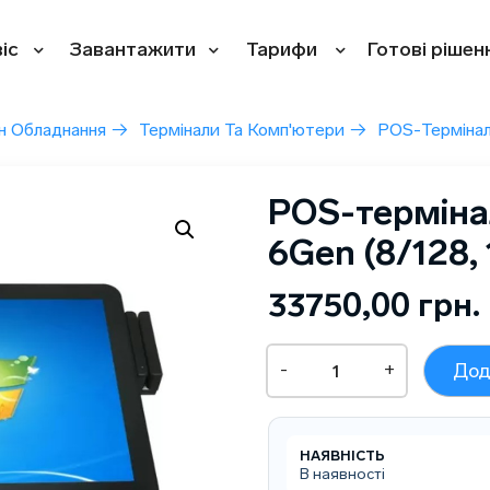
іс
Завантажити
Тарифи
Готові рішен
н Обладнання
→
Термінали Та Комп'ютери
→
POS-Термінал
POS-терміна
6Gen (8/128, 
33750,00
грн.
POS-
-
+
Дод
термінал
LEABON
T630
I5
НАЯВНІСТЬ
6Gen
В наявності
(8/128,