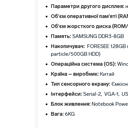
Параметри другого дисплея:
Об’єм оперативної пам’яті (RA
Об’єм жорсткого диска (ROM/
Память:
SAMSUNG DDR3-8GB
Накопичувач:
FORESEE 128GB m
particle/500GB HDD)
Операційна система (OS):
Wind
Країна – виробник:
Китай
Тип сенсорного екрану:
Ємкісн
Інтерфейси:
Serial-2, VGA-1, US
Блок живлення:
Notebook Powe
Вага:
6KG