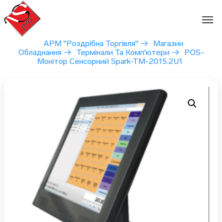
Перейти
до
вмісту
АРМ "Роздрібна Торгівля"
→
Магазин
Обладнання
→
Термінали Та Комп'ютери
→
POS-
Монітор Сенсорний Spark-TM-2015.2U1