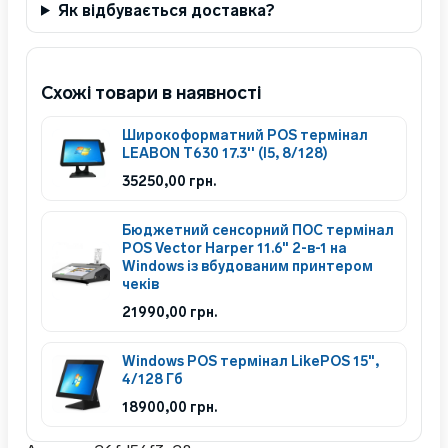
Як відбувається доставка?
Схожі товари в наявності
Широкоформатний POS термінал
LEABON T630 17.3'' (I5, 8/128)
35250,00
грн.
Бюджетний сенсорний ПОС термінал
POS Vector Harper 11.6" 2-в-1 на
Windows із вбудованим принтером
чеків
21990,00
грн.
Windows POS термінал LikePOS 15",
4/128 Гб
18900,00
грн.