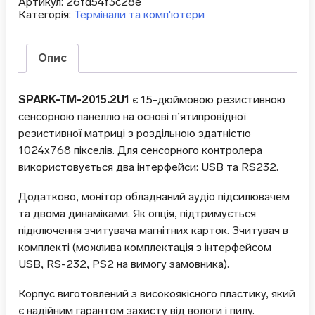
Артикул:
26fd54f3c28e
Категорія:
Термінали та комп'ютери
Опис
SPARK-TM-2015.2U1
є 15-дюймовою резистивною
сенсорною панеллю на основі п’ятипровідної
резистивної матриці з роздільною здатністю
1024х768 пікселів. Для сенсорного контролера
використовується два інтерфейси: USB та RS232.
Додатково, монітор обладнаний аудіо підсилювачем
та двома динаміками. Як опція, підтримується
підключення зчитувача магнітних карток. Зчитувач в
комплекті (можлива комплектація з інтерфейсом
USB, RS-232, PS2 на вимогу замовника).
Корпус виготовлений з високоякісного пластику, який
є надійним гарантом захисту від вологи і пилу.