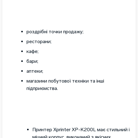
роздрібні точки продажу;
ресторани;
кафе;
бари;
аптеки;
магазини побутової техніки та інші
підприємства.
Принтер Xprinter XP-K200L має стильний і
міцний корпус, виконаний з якісних