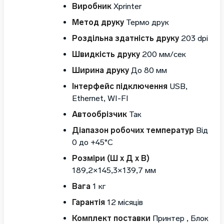
Виробник
Xprinter
Метод друку
Термо друк
Роздільна здатність друку
203 dpi
Швидкість друку
200 мм/сек
Ширина друку
До 80 мм
Інтерфейс підключення
USB,
Ethernet, WI-FI
Автообрізчик
Так
Діапазон робочих температур
Від
0 до +45°C
Розміри (Ш х Д х В)
189,2×145,3×139,7 мм
Вага
1 кг
Гарантія
12 місяців
Комплект поставки
Принтер , Блок