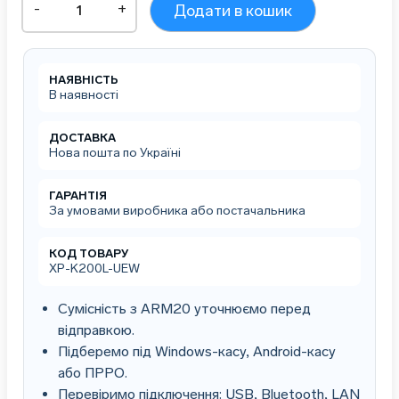
-
+
Додати в кошик
чеків
Xprinter
XP-
K200L
НАЯВНІСТЬ
USB
В наявності
+
Ethernet+
Wi-
ДОСТАВКА
Нова пошта по Україні
Fi
(XP-
K200L-
ГАРАНТІЯ
UEW)
За умовами виробника або постачальника
кількість
КОД ТОВАРУ
XP-K200L-UEW
Сумісність з ARM20 уточнюємо перед
відправкою.
Підберемо під Windows-касу, Android-касу
або ПРРО.
Перевіримо підключення: USB, Bluetooth, LAN