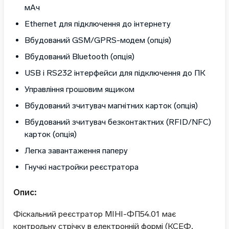
мАч
Ethernet для підключення до інтернету
Вбудований GSM/GPRS-модем (опція)
Вбудований Bluetooth (опція)
USB і RS232 інтерфейси для підключення до ПК
Управління грошовим ящиком
Вбудований зчитувач магнітних карток (опція)
Вбудований зчитувач безконтактних (RFID/NFC)
карток (опція)
Легка завантаження паперу
Гнучкі настройки реєстратора
Опис:
Фіскальний реєстратор МІНІ-ФП54.01 має
контрольну стрічку в електронній формі (КСЕФ,