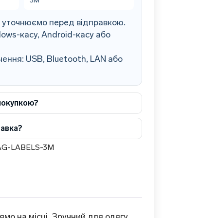
3M
0 уточнюємо перед відправкою.
ows-касу, Android-касу або
ення: USB, Bluetooth, LAN або
покупкою?
тавка?
AG-LABELS-3M
мо на місці. Зручний для одягу,