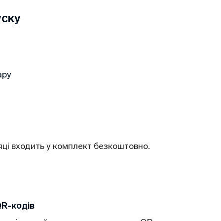
уску
ару
яці входить у комплект безкоштовно.
QR-кодів