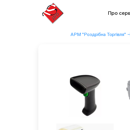
Перейти
до
Про серв
вмісту
АРМ "Роздрібна Торгівля"