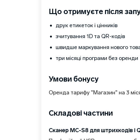
Що отримуєте після зап
друк етикеток і цінників
зчитування 1D та QR-кодів
швидше маркування нового тов
три місяці програми без оренди
Умови бонусу
Оренда тарифу "Магазин" на 3 міс
Складові частини
Сканер MC-S8 для штрихкодів і 