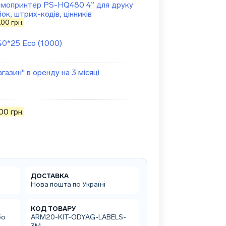
рмопринтер PS-HQ480 4” для друку
ок, штрих-кодів, цінників
нальна
Поточна
,00
грн.
ціна:
00 грн..
3990,00 грн..
0*25 Eco (1000)
газин" в оренду на 3 місяці
,00
грн.
ДОСТАВКА
Нова пошта по Україні
КОД ТОВАРУ
бо
ARM20-KIT-ODYAG-LABELS-