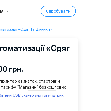
ня
Спробувати
матизації «Одяг Та Цінники»
томатизації «Одяг
,00
грн.
принтер етикеток, стартовий
ці тарифу “Магазин” безкоштовно.
бітний USB сканер зчитувач штрих і