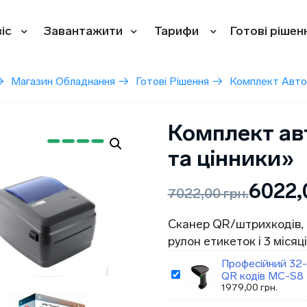
іс
Завантажити
Тарифи
Готові рішен
→
Магазин Обладнання
→
Готові Рішення
→
Комплект Авто
Комплект ав
та цінники»
6022
7022,00
грн.
Сканер QR/штрихкодів, 
рулон етикеток і 3 міся
Професійний 32-
QR кодів MC-S8
1979,00
грн.