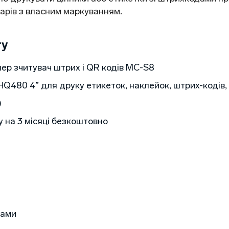
оварів з власним маркуванням.
ту
ер зчитувач штрих і QR кодів MC-S8
480 4” для друку етикеток, наклейок, штрих-кодів, 
)
у на 3 місяці безкоштовно
ками