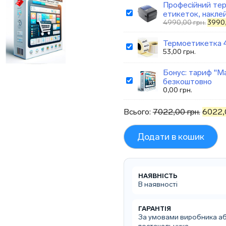
Професійний те
етикеток, наклей
Оригі
4990,00
грн.
3990
ціна:
4990,
Термоетикетка 4
53,00
грн.
Бонус: тариф "Ма
безкоштовно
0,00
грн.
Всього:
7022,00
грн.
6022
Додати в кошик
НАЯВНІСТЬ
В наявності
ГАРАНТІЯ
За умовами виробника а