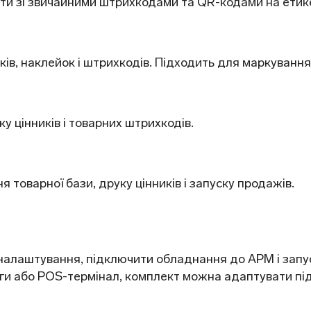
и зі звичайними штрихкодами та QR-кодами на етике
ків, наклейок і штрихкодів. Підходить для маркуванн
у цінників і товарних штрихкодів.
 товарної бази, друку цінників і запуску продажів.
 налаштування, підключити обладнання до АРМ і зап
аги або POS-термінал, комплект можна адаптувати пі