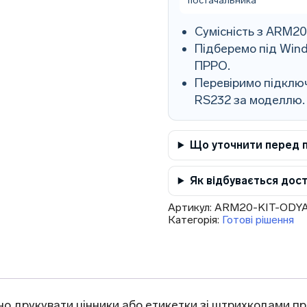
постачальника
Сумісність з ARM2
Підберемо під Wind
ПРРО.
Перевіримо підключ
RS232 за моделлю.
Що уточнити перед 
Як відбувається дос
Артикул:
ARM20-KIT-ODY
Категорія:
Готові рішення
но друкувати цінники або етикетки зі штрихкодами пря