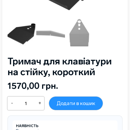
Тримач для клавіатури
на стійку, короткий
1570,00
грн.
Тримач
-
+
Додати в кошик
для
клавіатури
на
стійку,
НАЯВНІСТЬ
короткий