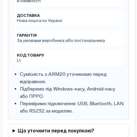
В наявності
кількість
ДОСТАВКА
Нова пошта по Україні
ГАРАНТІЯ
За умовами виробника або постачальника
КОД ТОВАРУ
L1
Сумісність з ARM20 уточнюємо перед
відправкою.
Підберемо під Windows-касу, Android-касу
або ПРРО.
Перевіримо підключення: USB, Bluetooth, LAN
або RS232 за моделлю.
Що уточнити перед покупкою?