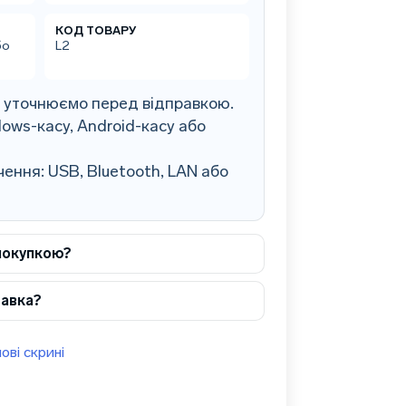
КОД ТОВАРУ
бо
L2
0 уточнюємо перед відправкою.
ows-касу, Android-касу або
ення: USB, Bluetooth, LAN або
покупкою?
тавка?
ові скрині