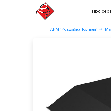
Перейти
до
Про серв
вмісту
АРМ "Роздрібна Торгівля"
→
Маг