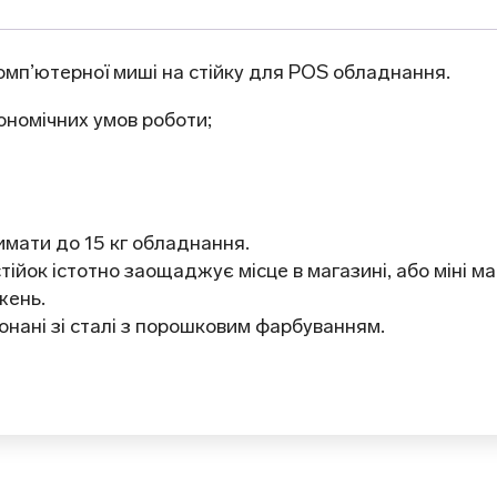
комп’ютерної миші на стійку для POS обладнання.
номічних умов роботи;
имати до 15 кг обладнання.
ійок істотно заощаджує місце в магазині, або міні ма
жень.
онані зі сталі з порошковим фарбуванням.