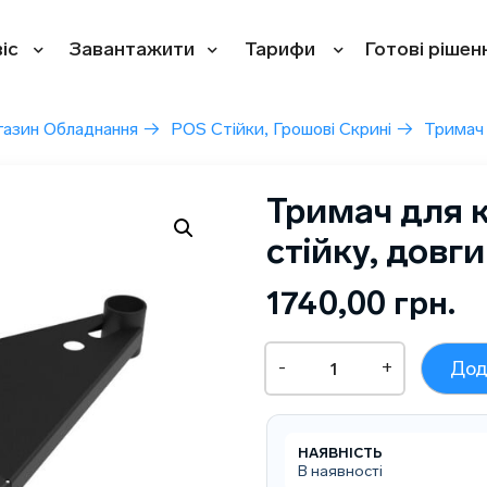
іс
Завантажити
Тарифи
Готові рішен
азин Обладнання
→
POS Стійки, Грошові Скрині
→
Тримач 
Тримач для к
стійку, довг
1740,00
грн.
Тримач
-
+
Дод
для
клавіатури
на
стійку,
НАЯВНІСТЬ
довгий
В наявності
кількість