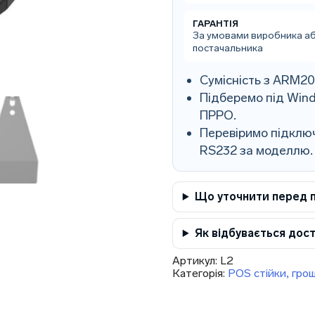
ГАРАНТІЯ
За умовами виробника а
постачальника
Сумісність з ARM2
Підберемо під Wind
ПРРО.
Перевіримо підключ
RS232 за моделлю.
Що уточнити перед 
Як відбувається дос
Артикул:
L2
Категорія:
POS стійки, грош