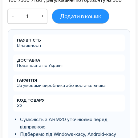
180°/360°/180°, регулювання по горизонту на 360°
Шарнірний
-
+
Додати в кошик
кронштейн
для
монітора
з
НАЯВНІСТЬ
горизонтом
В наявності
кількість
ДОСТАВКА
Нова пошта по Україні
ГАРАНТІЯ
За умовами виробника або постачальника
КОД ТОВАРУ
22
Сумісність з ARM20 уточнюємо перед
відправкою.
Підберемо під Windows-касу, Android-касу