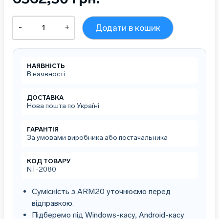
NT-
-
+
Додати в кошик
2080
багатоплощинний
вертикальний
сканер
НАЯВНІСТЬ
штрих-
В наявності
кодів
2D
кількість
ДОСТАВКА
Нова пошта по Україні
ГАРАНТІЯ
За умовами виробника або постачальника
КОД ТОВАРУ
NT-2080
Сумісність з ARM20 уточнюємо перед
відправкою.
Підберемо під Windows-касу, Android-касу