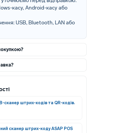
0 уточнюємо перед відправкою.
ows-касу, Android-касу або
ення: USB, Bluetooth, LAN або
покупкою?
тавка?
ості
B-сканер штрих-кодів та QR-кодів.
ний сканер штрих-коду ASAP POS