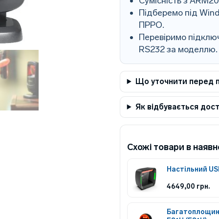
Сумісність з ARM2
Підберемо під Wind
ПРРО.
Перевіримо підключ
RS232 за моделлю.
Що уточнити перед 
Як відбувається дос
Схожі товари в наявн
Настільний US
4649,00
грн.
Багатоплощин