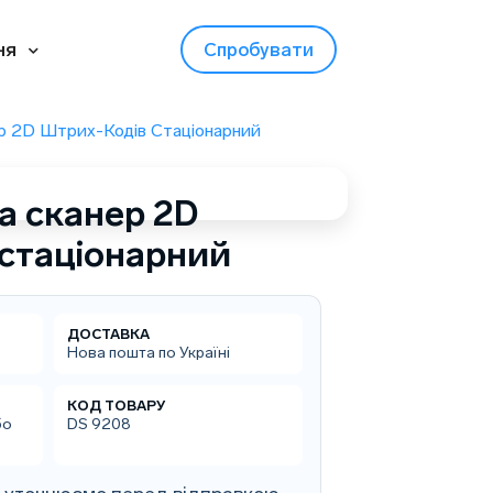
ня
Спробувати
р 2D Штрих-Кодів Стаціонарний
a сканер 2D
 стаціонарний
ДОСТАВКА
Нова пошта по Україні
КОД ТОВАРУ
бо
DS 9208