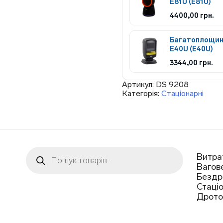
E81U (E81U)
4400,00
грн.
Багатоплощин
E40U (E40U)
3344,00
грн.
Артикул:
DS 9208
Категорія:
Стаціонарні
Пошук
Витра
товарів
Вагов
Бездр
Стаці
Дрото