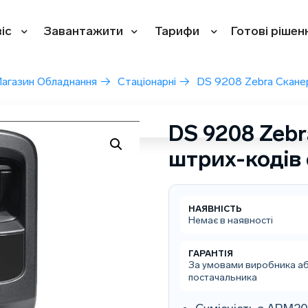
іс
Завантажити
Тарифи
Готові рішен
агазин Обладнання
→
Стаціонарні
→
DS 9208 Zebra Скане
DS 9208 Zebr
штрих-кодів
НАЯВНІСТЬ
Немає в наявності
ГАРАНТІЯ
За умовами виробника а
постачальника