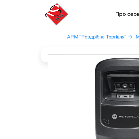
Перейти
до
Про серв
вмісту
АРМ "Роздрібна Торгівля"
→
М