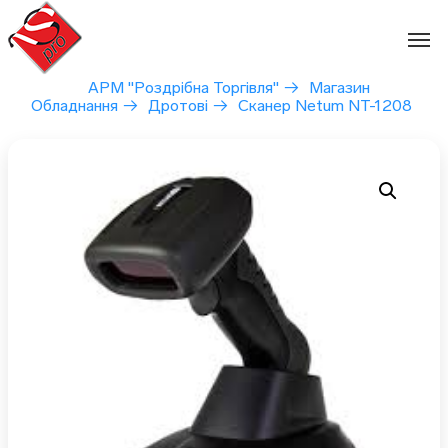
Перейти
до
вмісту
АРМ "Роздрібна Торгівля"
→
Магазин
Обладнання
→
Дротові
→
Сканер Netum NT-1208