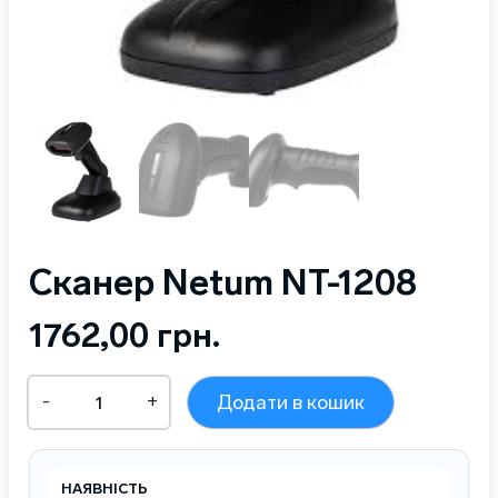
Сканер Netum NT-1208
1762,00
грн.
Сканер
-
+
Додати в кошик
Netum
NT-
1208
кількість
НАЯВНІСТЬ