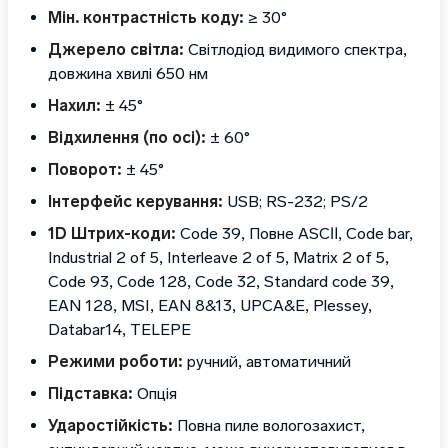
Мін. контрастність коду:
≥ 30°
Джерело світла:
Світлодіод видимого спектра,
довжина хвилі 650 нм
Нахил:
± 45°
Відхилення (по осі):
± 60°
Поворот:
± 45°
Інтерфейс керування:
USB; RS-232; PS/2
1D Штрих-коди:
Code 39, Повне ASCⅡ, Code bar,
Industrial 2 of 5, Interleave 2 of 5, Matrix 2 of 5,
Code 93, Code 128, Code 32, Standard code 39,
EAN 128, MSI, EAN 8&13, UPCA&E, Plessey,
Databar14, TELEPE
Режими роботи:
ручний, автоматичний
Підставка:
Опція
Ударостійкість:
Повна пиле вологозахист,